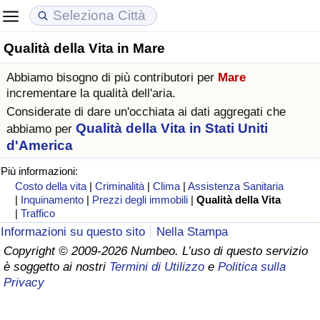
Qualità della Vita in Mare
Costo della vita
Prezzi degli immobili
Qualità della Vita
Abbiamo bisogno di più contributori per
Mare
Indice Del Costo Della Vita (corrente)
Indice del Prezzo delle Case (Corrente)
Indice della Qualità della Vita
incrementare la qualità dell'aria.
Considerate di dare un'occhiata ai dati aggregati che
Indice Del Costo Della Vita
Indice del Prezzo delle Case
Indice della Qualità della Vita (Corrente)
Qualità della Vita in Stati Uniti
abbiamo per
d'America
Indice del Costo della Vita per Nazione
Indice del Prezzo delle Case per Nazione
Indice della qualità della vita per Paese
Più informazioni:
Costo della vita
|
Criminalità
|
Clima
|
Assistenza Sanitaria
ad Aqaba
Criminalità
|
Inquinamento
|
Prezzi degli immobili
|
Qualità della Vita
|
Traffico
Informazioni su questo sito
Nella Stampa
Indice del Tasso di Criminalità (Corrente)
Copyright © 2009-2026 Numbeo. L’uso di questo servizio
è soggetto ai nostri
Termini di Utilizzo
e
Politica sulla
Indice della Criminalità
Privacy
Indice di criminalità per paese