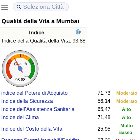
Qualità della Vita a Mumbai
Costo della vita
Prezzi degli immobili
Qualità della Vita
Indice
Indice Del Costo Della Vita (corrente)
Indice del Prezzo delle Case (Corrente)
Indice della Qualità della Vita
Indice della Qualità della Vita:
93,88
Indice Del Costo Della Vita
Indice del Prezzo delle Case
Indice della Qualità della Vita (Corrente)
Qualità
Indice del Costo della Vita per Nazione
Indice del Prezzo delle Case per Nazione
Indice della qualità della vita per Paese
0
240
93.88
ad Aqaba
Criminalità
indice del Potere di Acquisto
71,73
Moderato
Indice della Sicurezza
56,14
Moderato
Indice del Tasso di Criminalità (Corrente)
Indice dell’Assistenza Sanitaria
65,47
Alto
Indice del Clima
71,48
Alto
Indice della Criminalità
Molto
Indice del Costo della Vita
25,95
Basso
Indice di criminalità per paese