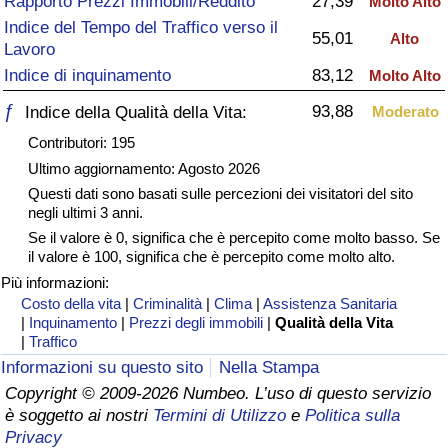
Rapporto Prezzi Immobili/Reddito
27,39
Molto Alto
Indice del Tempo del Traffico verso il
Assistenza Sanitaria
55,01
Alto
Lavoro
Indice di inquinamento
83,12
Molto Alto
Indice dell’Assistenza Sanitaria (Corrente)
ƒ
93,88
Indice della Qualità della Vita:
Moderato
Indice dell’Assistenza Sanitaria
Contributori: 195
Ultimo aggiornamento: Agosto 2026
Indice dell’Assistenza Sanitaria per
Questi dati sono basati sulle percezioni dei visitatori del sito
Nazione
negli ultimi 3 anni.
Se il valore è 0, significa che è percepito come molto basso. Se
il valore è 100, significa che è percepito come molto alto.
Inquinamento
Più informazioni:
Costo della vita
|
Criminalità
|
Clima
|
Assistenza Sanitaria
Indice dell’Inquinamento (Corrente)
|
Inquinamento
|
Prezzi degli immobili
|
Qualità della Vita
|
Traffico
Indice di inquinamento
Informazioni su questo sito
Nella Stampa
Copyright © 2009-2026 Numbeo. L’uso di questo servizio
è soggetto ai nostri
Termini di Utilizzo
e
Politica sulla
Indice dell’Inquinamento per Nazione
Privacy