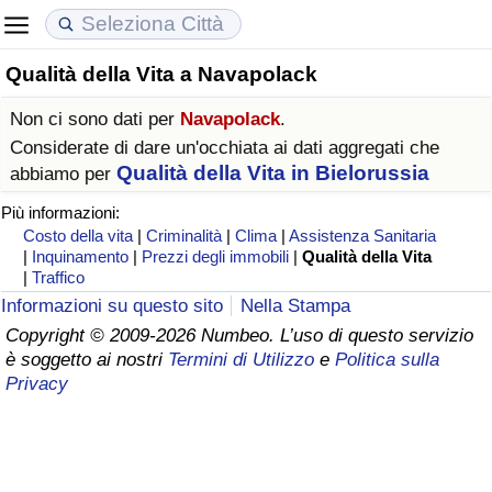
Qualità della Vita a Navapolack
Costo della vita
Prezzi degli immobili
Qualità della Vita
Non ci sono dati per
Navapolack
.
Indice Del Costo Della Vita (corrente)
Indice del Prezzo delle Case (Corrente)
Indice della Qualità della Vita
Considerate di dare un'occhiata ai dati aggregati che
Qualità della Vita in Bielorussia
abbiamo per
Indice Del Costo Della Vita
Indice del Prezzo delle Case
Indice della Qualità della Vita (Corrente)
Più informazioni:
Costo della vita
|
Criminalità
|
Clima
|
Assistenza Sanitaria
Indice del Costo della Vita per Nazione
Indice del Prezzo delle Case per Nazione
Indice della qualità della vita per Paese
|
Inquinamento
|
Prezzi degli immobili
|
Qualità della Vita
|
Traffico
Informazioni su questo sito
Nella Stampa
ad Aqaba
Criminalità
Copyright © 2009-2026 Numbeo. L’uso di questo servizio
è soggetto ai nostri
Termini di Utilizzo
e
Politica sulla
Indice del Tasso di Criminalità (Corrente)
Privacy
Indice della Criminalità
Indice di criminalità per paese