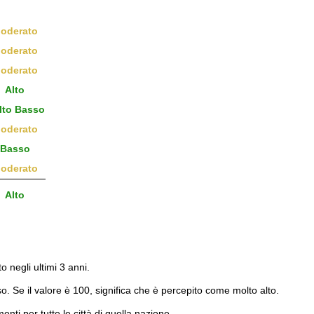
oderato
oderato
oderato
Alto
to Basso
oderato
Basso
oderato
Alto
to negli ultimi 3 anni.
o. Se il valore è 100, significa che è percepito come molto alto.
menti per tutte le città di quella nazione.