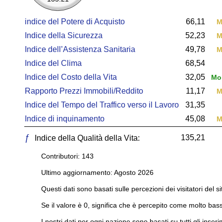
indice del Potere di Acquisto
66,11
M
Indice della Sicurezza
52,23
M
Indice dell’Assistenza Sanitaria
49,78
M
Indice del Clima
68,54
Indice del Costo della Vita
32,05
Mol
Rapporto Prezzi Immobili/Reddito
11,17
M
Indice del Tempo del Traffico verso il Lavoro
31,35
Indice di inquinamento
45,08
M
ƒ
135,21
Indice della Qualità della Vita:
Contributori: 143
Ultimo aggiornamento: Agosto 2026
Questi dati sono basati sulle percezioni dei visitatori del si
Se il valore è 0, significa che è percepito come molto bass
I nostri dati per ogni nazione sono basati su tutti gli inseri