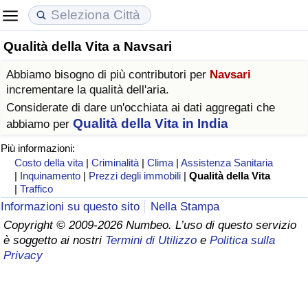
Qualità della Vita a Navsari
Costo della vita
Prezzi degli immobili
Qualità della Vita
Abbiamo bisogno di più contributori per
Navsari
Indice Del Costo Della Vita (corrente)
Indice del Prezzo delle Case (Corrente)
Indice della Qualità della Vita
incrementare la qualità dell'aria.
Considerate di dare un'occhiata ai dati aggregati che
Indice Del Costo Della Vita
Indice del Prezzo delle Case
Indice della Qualità della Vita (Corrente)
Qualità della Vita in India
abbiamo per
Più informazioni:
Indice del Costo della Vita per Nazione
Indice del Prezzo delle Case per Nazione
Indice della qualità della vita per Paese
Costo della vita
|
Criminalità
|
Clima
|
Assistenza Sanitaria
|
Inquinamento
|
Prezzi degli immobili
|
Qualità della Vita
|
Traffico
ad Aqaba
Criminalità
Informazioni su questo sito
Nella Stampa
Copyright © 2009-2026 Numbeo. L’uso di questo servizio
Indice del Tasso di Criminalità (Corrente)
è soggetto ai nostri
Termini di Utilizzo
e
Politica sulla
Privacy
Indice della Criminalità
Indice di criminalità per paese