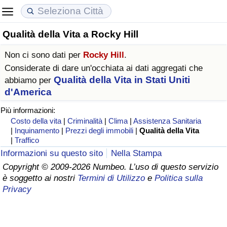
Qualità della Vita a Rocky Hill
Costo della vita
Prezzi degli immobili
Qualità della Vita
Non ci sono dati per
Rocky Hill
.
Indice Del Costo Della Vita (corrente)
Indice del Prezzo delle Case (Corrente)
Indice della Qualità della Vita
Considerate di dare un'occhiata ai dati aggregati che
Qualità della Vita in Stati Uniti
abbiamo per
Indice Del Costo Della Vita
Indice del Prezzo delle Case
Indice della Qualità della Vita (Corrente)
d'America
Più informazioni:
Indice del Costo della Vita per Nazione
Indice del Prezzo delle Case per Nazione
Indice della qualità della vita per Paese
Costo della vita
|
Criminalità
|
Clima
|
Assistenza Sanitaria
|
Inquinamento
|
Prezzi degli immobili
|
Qualità della Vita
|
Traffico
ad Aqaba
Criminalità
Informazioni su questo sito
Nella Stampa
Copyright © 2009-2026 Numbeo. L’uso di questo servizio
Indice del Tasso di Criminalità (Corrente)
è soggetto ai nostri
Termini di Utilizzo
e
Politica sulla
Privacy
Indice della Criminalità
Indice di criminalità per paese