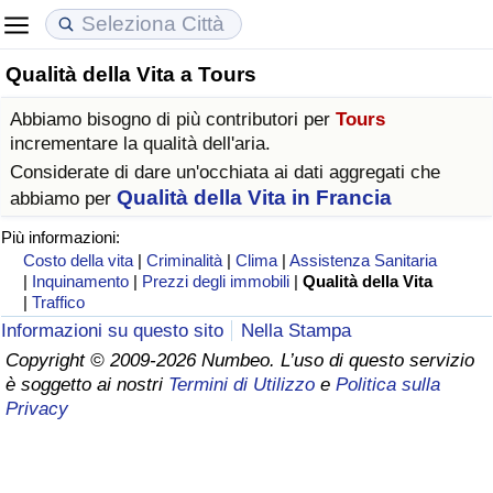
Qualità della Vita a Tours
Costo della vita
Prezzi degli immobili
Qualità della Vita
Abbiamo bisogno di più contributori per
Tours
Indice Del Costo Della Vita (corrente)
Indice del Prezzo delle Case (Corrente)
Indice della Qualità della Vita
incrementare la qualità dell'aria.
Considerate di dare un'occhiata ai dati aggregati che
Indice Del Costo Della Vita
Indice del Prezzo delle Case
Indice della Qualità della Vita (Corrente)
Qualità della Vita in Francia
abbiamo per
Più informazioni:
Indice del Costo della Vita per Nazione
Indice del Prezzo delle Case per Nazione
Indice della qualità della vita per Paese
Costo della vita
|
Criminalità
|
Clima
|
Assistenza Sanitaria
|
Inquinamento
|
Prezzi degli immobili
|
Qualità della Vita
|
Traffico
ad Aqaba
Criminalità
Informazioni su questo sito
Nella Stampa
Copyright © 2009-2026 Numbeo. L’uso di questo servizio
Indice del Tasso di Criminalità (Corrente)
è soggetto ai nostri
Termini di Utilizzo
e
Politica sulla
Privacy
Indice della Criminalità
Indice di criminalità per paese