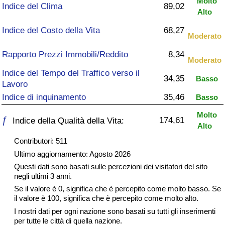
Molto
Indice del Clima
89,02
Alto
Assistenza Sanitaria
Indice del Costo della Vita
68,27
Moderato
Indice dell’Assistenza Sanitaria (Corrente)
Rapporto Prezzi Immobili/Reddito
8,34
Moderato
Indice dell’Assistenza Sanitaria
Indice del Tempo del Traffico verso il
34,35
Basso
Lavoro
Indice dell’Assistenza Sanitaria per
Indice di inquinamento
35,46
Basso
Nazione
Molto
ƒ
174,61
Indice della Qualità della Vita:
Alto
Inquinamento
Contributori: 511
Ultimo aggiornamento: Agosto 2026
Indice dell’Inquinamento (Corrente)
Questi dati sono basati sulle percezioni dei visitatori del sito
negli ultimi 3 anni.
Indice di inquinamento
Se il valore è 0, significa che è percepito come molto basso. Se
il valore è 100, significa che è percepito come molto alto.
Indice dell’Inquinamento per Nazione
I nostri dati per ogni nazione sono basati su tutti gli inserimenti
per tutte le città di quella nazione.