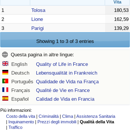
Vita
1
Tolosa
180,53
2
Lione
162,59
3
Parigi
139,29
Showing 1 to 3 of 3 entries
Questa pagina in altre lingue:
English
Quality of Life in France
Deutsch
Lebensqualität in Frankreich
Português
Qualidade de Vida na França
Français
Qualité de Vie en France
Español
Calidad de Vida en Francia
Più informazioni:
Costo della vita
|
Criminalità
|
Clima
|
Assistenza Sanitaria
|
Inquinamento
|
Prezzi degli immobili
|
Qualità della Vita
|
Traffico