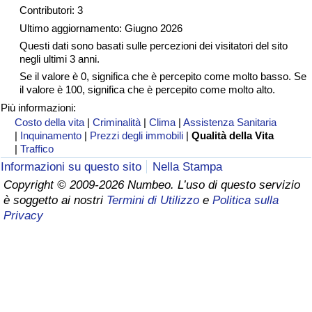
Contributori: 3
Assistenza Sanitaria
Ultimo aggiornamento: Giugno 2026
Questi dati sono basati sulle percezioni dei visitatori del sito
negli ultimi 3 anni.
Indice dell’Assistenza Sanitaria (Corrente)
Se il valore è 0, significa che è percepito come molto basso. Se
il valore è 100, significa che è percepito come molto alto.
Indice dell’Assistenza Sanitaria
Più informazioni:
Costo della vita
|
Criminalità
|
Clima
|
Assistenza Sanitaria
Indice dell’Assistenza Sanitaria per
|
Inquinamento
|
Prezzi degli immobili
|
Qualità della Vita
Nazione
|
Traffico
Informazioni su questo sito
Nella Stampa
Inquinamento
Copyright © 2009-2026 Numbeo. L’uso di questo servizio
è soggetto ai nostri
Termini di Utilizzo
e
Politica sulla
Privacy
Indice dell’Inquinamento (Corrente)
Indice di inquinamento
Indice dell’Inquinamento per Nazione