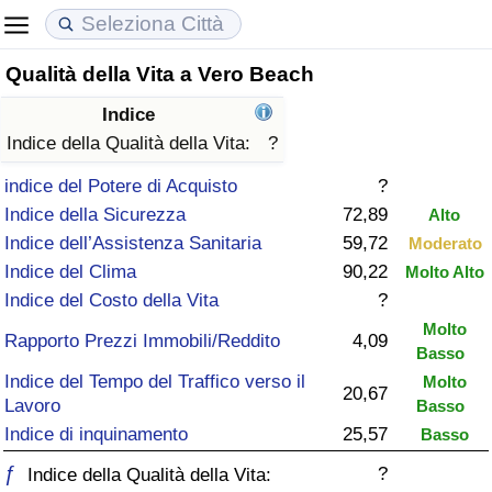
Qualità della Vita a Vero Beach
Costo della vita
Prezzi degli immobili
Qualità della Vita
Indice
Indice Del Costo Della Vita (corrente)
Indice del Prezzo delle Case (Corrente)
Indice della Qualità della Vita
Indice della Qualità della Vita:
?
indice del Potere di Acquisto
?
Indice Del Costo Della Vita
Indice del Prezzo delle Case
Indice della Qualità della Vita (Corrente)
Indice della Sicurezza
72,89
Alto
Indice dell’Assistenza Sanitaria
59,72
Moderato
Indice del Costo della Vita per Nazione
Indice del Prezzo delle Case per Nazione
Indice della qualità della vita per Paese
Indice del Clima
90,22
Molto Alto
Indice del Costo della Vita
?
ad Aqaba
Criminalità
Molto
Rapporto Prezzi Immobili/Reddito
4,09
Basso
Indice del Tasso di Criminalità (Corrente)
Indice del Tempo del Traffico verso il
Molto
20,67
Lavoro
Basso
Indice della Criminalità
Indice di inquinamento
25,57
Basso
ƒ
?
Indice di criminalità per paese
Indice della Qualità della Vita: