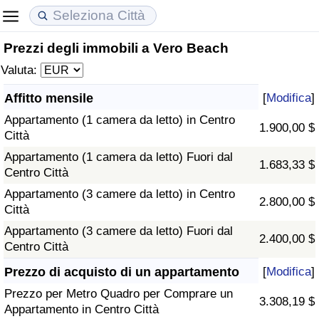
Prezzi degli immobili a Vero Beach
Costo della vita
Prezzi degli immobili
Qualità della Vita
Valuta:
Indice Del Costo Della Vita (corrente)
Indice del Prezzo delle Case (Corrente)
Indice della Qualità della Vita
Affitto mensile
[
Modifica
]
Appartamento (1 camera da letto) in Centro
Indice Del Costo Della Vita
Indice del Prezzo delle Case
Indice della Qualità della Vita (Corrente)
1.900,00 $
Città
Appartamento (1 camera da letto) Fuori dal
Indice del Costo della Vita per Nazione
Indice del Prezzo delle Case per Nazione
Indice della qualità della vita per Paese
1.683,33 $
Centro Città
Appartamento (3 camere da letto) in Centro
ad Aqaba
Criminalità
2.800,00 $
Città
Appartamento (3 camere da letto) Fuori dal
Indice del Tasso di Criminalità (Corrente)
2.400,00 $
Centro Città
Indice della Criminalità
Prezzo di acquisto di un appartamento
[
Modifica
]
Prezzo per Metro Quadro per Comprare un
3.308,19 $
Indice di criminalità per paese
Appartamento in Centro Città