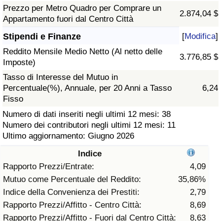
Prezzo per Metro Quadro per Comprare un
2.874,04 $
Assistenza Sanitaria
Appartamento fuori dal Centro Città
Stipendi e Finanze
[
Modifica
]
Indice dell’Assistenza Sanitaria (Corrente)
Reddito Mensile Medio Netto (Al netto delle
3.776,85 $
Imposte)
Indice dell’Assistenza Sanitaria
Tasso di Interesse del Mutuo in
Percentuale(%), Annuale, per 20 Anni a Tasso
6,24
Indice dell’Assistenza Sanitaria per
Fisso
Nazione
Numero di dati inseriti negli ultimi 12 mesi: 38
Numero dei contributori negli ultimi 12 mesi: 11
Inquinamento
Ultimo aggiornamento: Giugno 2026
Indice
Indice dell’Inquinamento (Corrente)
Rapporto Prezzi/Entrate:
4,09
Mutuo come Percentuale del Reddito:
35,86%
Indice di inquinamento
Indice della Convenienza dei Prestiti:
2,79
Rapporto Prezzi/Affitto - Centro Città:
8,69
Indice dell’Inquinamento per Nazione
Rapporto Prezzi/Affitto - Fuori dal Centro Città:
8,63