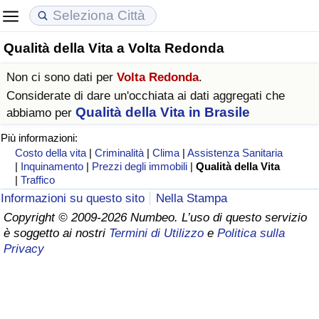
Qualità della Vita a Volta Redonda
Costo della vita
Prezzi degli immobili
Qualità della Vita
Non ci sono dati per
Volta Redonda
.
Indice Del Costo Della Vita (corrente)
Indice del Prezzo delle Case (Corrente)
Indice della Qualità della Vita
Considerate di dare un'occhiata ai dati aggregati che
Qualità della Vita in Brasile
abbiamo per
Indice Del Costo Della Vita
Indice del Prezzo delle Case
Indice della Qualità della Vita (Corrente)
Più informazioni:
Costo della vita
|
Criminalità
|
Clima
|
Assistenza Sanitaria
Indice del Costo della Vita per Nazione
Indice del Prezzo delle Case per Nazione
Indice della qualità della vita per Paese
|
Inquinamento
|
Prezzi degli immobili
|
Qualità della Vita
|
Traffico
Informazioni su questo sito
Nella Stampa
ad Aqaba
Criminalità
Copyright © 2009-2026 Numbeo. L’uso di questo servizio
è soggetto ai nostri
Termini di Utilizzo
e
Politica sulla
Indice del Tasso di Criminalità (Corrente)
Privacy
Indice della Criminalità
Indice di criminalità per paese