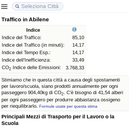
Traffico in Abilene
Costo della vita
Prezzi degli immobili
Qualità della Vita
Indice
Indice Del Costo Della Vita (corrente)
Indice del Prezzo delle Case (Corrente)
Indice della Qualità della Vita
Indice del Traffico:
85,10
Indice del Traffico (in minuti):
14,17
Indice Del Costo Della Vita
Indice del Prezzo delle Case
Indice della Qualità della Vita (Corrente)
Indice del Tempo Esp.:
14,17
Indice dell'Inefficienza:
33,49
Indice del Costo della Vita per Nazione
Indice del Prezzo delle Case per Nazione
Indice della qualità della vita per Paese
CO
Indice delle Emissioni:
3.768,33
2
Stimiamo che in questa città a causa degli spostamenti
ad Aqaba
Criminalità
per lavoro/scuola, siano prodotti annualmente per ogni
passeggero 904,40kg di CO
. C'è bisogno di 41,54 alberi
2
Indice del Tasso di Criminalità (Corrente)
per ogni passeggero per produrre abbastanza ossigeno
per riequilibrarlo.
Formule usate per questa stima
Indice della Criminalità
Principali Mezzi di Trasporto per il Lavoro o la
Scuola
Indice di criminalità per paese