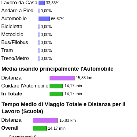
Lavoro da Casa
33,33%
Andare a Piedi
Assistenza Sanitaria
0,00%
Automobile
66,67%
Indice dell’Assistenza Sanitaria (Corrente)
Bicicletta
0,00%
Motociclo
0,00%
Indice dell’Assistenza Sanitaria
Bus/Filobus
0,00%
Tram
0,00%
Indice dell’Assistenza Sanitaria per
Treno/Metro
0,00%
Nazione
Media usando principalmente l'Automobile
Distanza
15,83 km
Inquinamento
Guidare l'Automobile
14,17 min
In Totale
14,17 min
Indice dell’Inquinamento (Corrente)
Tempo Medio di Viaggio Totale e Distanza per il
Lavoro (Scuola)
Indice di inquinamento
Distanza
15,83 km
Indice dell’Inquinamento per Nazione
Overall
14,17 min