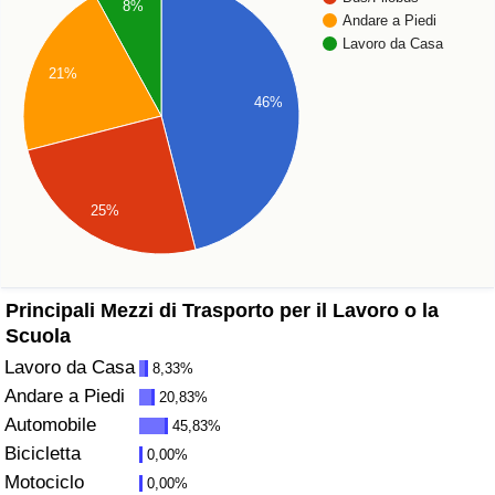
8%
Andare a Piedi
Assistenza Sanitaria
Lavoro da Casa
21%
Indice dell’Assistenza Sanitaria (Corrente)
46%
Indice dell’Assistenza Sanitaria
Indice dell’Assistenza Sanitaria per
25%
Nazione
Inquinamento
Principali Mezzi di Trasporto per il Lavoro o la
Scuola
Indice dell’Inquinamento (Corrente)
Lavoro da Casa
8,33%
Andare a Piedi
20,83%
Indice di inquinamento
Automobile
45,83%
Bicicletta
0,00%
Indice dell’Inquinamento per Nazione
Motociclo
0,00%