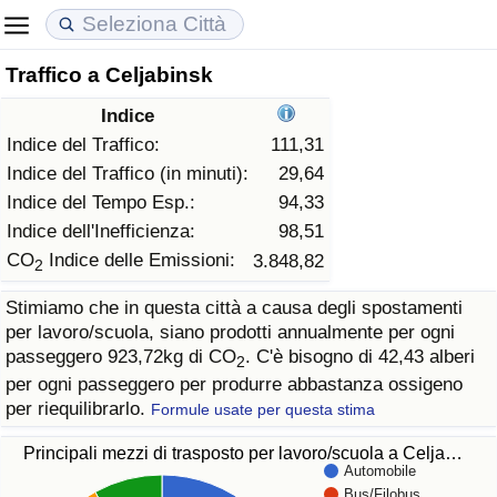
Traffico a Celjabinsk
Costo della vita
Prezzi degli immobili
Qualità della Vita
Indice
Indice Del Costo Della Vita (corrente)
Indice del Prezzo delle Case (Corrente)
Indice della Qualità della Vita
Indice del Traffico:
111,31
Indice del Traffico (in minuti):
29,64
Indice Del Costo Della Vita
Indice del Prezzo delle Case
Indice della Qualità della Vita (Corrente)
Indice del Tempo Esp.:
94,33
Indice dell'Inefficienza:
98,51
Indice del Costo della Vita per Nazione
Indice del Prezzo delle Case per Nazione
Indice della qualità della vita per Paese
CO
Indice delle Emissioni:
3.848,82
2
Stimiamo che in questa città a causa degli spostamenti
ad Aqaba
Criminalità
per lavoro/scuola, siano prodotti annualmente per ogni
passeggero 923,72kg di CO
. C'è bisogno di 42,43 alberi
2
Indice del Tasso di Criminalità (Corrente)
per ogni passeggero per produrre abbastanza ossigeno
per riequilibrarlo.
Formule usate per questa stima
Indice della Criminalità
Principali mezzi di trasposto per lavoro/scuola a Celja…
Automobile
Indice di criminalità per paese
Bus/Filobus