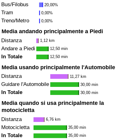
Bus/Filobus
20,00%
Traffico
Tram
0,00%
Treno/Metro
0,00%
Indice del Traffico
Media andando principalmente a Piedi
Indice del traffico (Corrente)
Distanza
1,12 km
Andare a Piedi
12,50 min
Indice del traffico per Nazione
In Totale
12,50 min
Media usando principalmente l'Automobile
Distanza
11,27 km
Guidare l'Automobile
30,00 min
In Totale
30,00 min
Media quando si usa principalmente la
motocicletta
Distanza
6,76 km
Motocicletta
35,00 min
In Totale
35,00 min