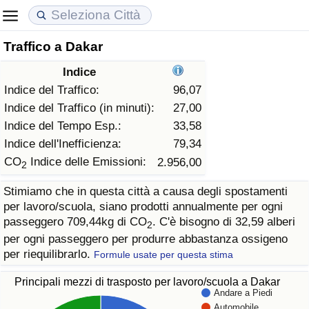
Traffico a Dakar
Costo della vita
Prezzi degli immobili
Qualità della Vita
Indice
Indice Del Costo Della Vita (corrente)
Indice del Prezzo delle Case (Corrente)
Indice della Qualità della Vita
Indice del Traffico:
96,07
Indice del Traffico (in minuti):
27,00
Indice Del Costo Della Vita
Indice del Prezzo delle Case
Indice della Qualità della Vita (Corrente)
Indice del Tempo Esp.:
33,58
Indice dell'Inefficienza:
79,34
Indice del Costo della Vita per Nazione
Indice del Prezzo delle Case per Nazione
Indice della qualità della vita per Paese
CO
Indice delle Emissioni:
2.956,00
2
Stimiamo che in questa città a causa degli spostamenti
ad Aqaba
Criminalità
per lavoro/scuola, siano prodotti annualmente per ogni
passeggero 709,44kg di CO
. C'è bisogno di 32,59 alberi
2
Indice del Tasso di Criminalità (Corrente)
per ogni passeggero per produrre abbastanza ossigeno
per riequilibrarlo.
Formule usate per questa stima
Indice della Criminalità
Principali mezzi di trasposto per lavoro/scuola a Dakar
Andare a Piedi
Indice di criminalità per paese
Automobile