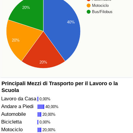
Motociclo
20%
Assistenza Sanitaria
Bus/Filobus
40%
Indice dell’Assistenza Sanitaria (Corrente)
20%
Indice dell’Assistenza Sanitaria
Indice dell’Assistenza Sanitaria per
20%
Nazione
Inquinamento
Principali Mezzi di Trasporto per il Lavoro o la
Scuola
Indice dell’Inquinamento (Corrente)
Lavoro da Casa
0,00%
Andare a Piedi
40,00%
Indice di inquinamento
Automobile
20,00%
Bicicletta
0,00%
Indice dell’Inquinamento per Nazione
Motociclo
20,00%