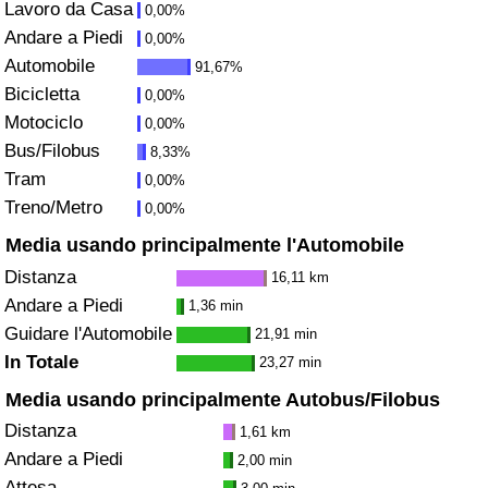
Lavoro da Casa
0,00%
Andare a Piedi
Assistenza Sanitaria
0,00%
Automobile
91,67%
Indice dell’Assistenza Sanitaria (Corrente)
Bicicletta
0,00%
Motociclo
0,00%
Indice dell’Assistenza Sanitaria
Bus/Filobus
8,33%
Tram
0,00%
Indice dell’Assistenza Sanitaria per
Treno/Metro
0,00%
Nazione
Media usando principalmente l'Automobile
Distanza
16,11 km
Inquinamento
Andare a Piedi
1,36 min
Guidare l'Automobile
21,91 min
Indice dell’Inquinamento (Corrente)
In Totale
23,27 min
Indice di inquinamento
Media usando principalmente Autobus/Filobus
Distanza
1,61 km
Indice dell’Inquinamento per Nazione
Andare a Piedi
2,00 min
Attesa