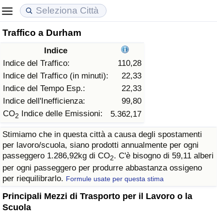
Traffico a Durham
Costo della vita
Prezzi degli immobili
Qualità della Vita
Indice
Indice Del Costo Della Vita (corrente)
Indice del Prezzo delle Case (Corrente)
Indice della Qualità della Vita
Indice del Traffico:
110,28
Indice del Traffico (in minuti):
22,33
Indice Del Costo Della Vita
Indice del Prezzo delle Case
Indice della Qualità della Vita (Corrente)
Indice del Tempo Esp.:
22,33
Indice dell'Inefficienza:
99,80
Indice del Costo della Vita per Nazione
Indice del Prezzo delle Case per Nazione
Indice della qualità della vita per Paese
CO
Indice delle Emissioni:
5.362,17
2
Stimiamo che in questa città a causa degli spostamenti
ad Aqaba
Criminalità
per lavoro/scuola, siano prodotti annualmente per ogni
passeggero 1.286,92kg di CO
. C'è bisogno di 59,11 alberi
2
Indice del Tasso di Criminalità (Corrente)
per ogni passeggero per produrre abbastanza ossigeno
per riequilibrarlo.
Formule usate per questa stima
Indice della Criminalità
Principali Mezzi di Trasporto per il Lavoro o la
Scuola
Indice di criminalità per paese