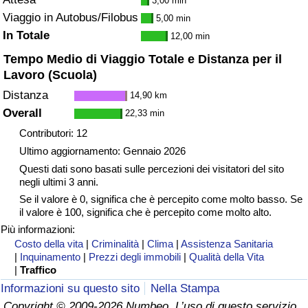
3,00 min
Traffico
Viaggio in Autobus/Filobus
5,00 min
In Totale
12,00 min
Indice del Traffico
Tempo Medio di Viaggio Totale e Distanza per il
Lavoro (Scuola)
Indice del traffico (Corrente)
Distanza
14,90 km
Overall
22,33 min
Indice del traffico per Nazione
Contributori: 12
Ultimo aggiornamento: Gennaio 2026
Questi dati sono basati sulle percezioni dei visitatori del sito
negli ultimi 3 anni.
Se il valore è 0, significa che è percepito come molto basso. Se
il valore è 100, significa che è percepito come molto alto.
Più informazioni:
Costo della vita
|
Criminalità
|
Clima
|
Assistenza Sanitaria
|
Inquinamento
|
Prezzi degli immobili
|
Qualità della Vita
|
Traffico
Informazioni su questo sito
Nella Stampa
Copyright © 2009-2026 Numbeo. L’uso di questo servizio