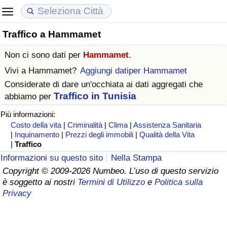
Traffico a Hammamet
Costo della vita
Prezzi degli immobili
Qualità della Vita
Non ci sono dati per
Hammamet
.
Indice Del Costo Della Vita (corrente)
Indice del Prezzo delle Case (Corrente)
Indice della Qualità della Vita
Vivi a
Hammamet
?
Aggiungi datiper Hammamet
Considerate di dare un'occhiata ai dati aggregati che
Indice Del Costo Della Vita
Indice del Prezzo delle Case
Indice della Qualità della Vita (Corrente)
Traffico in Tunisia
abbiamo per
Più informazioni:
Indice del Costo della Vita per Nazione
Indice del Prezzo delle Case per Nazione
Indice della qualità della vita per Paese
Costo della vita
|
Criminalità
|
Clima
|
Assistenza Sanitaria
|
Inquinamento
|
Prezzi degli immobili
|
Qualità della Vita
ad Aqaba
Criminalità
|
Traffico
Informazioni su questo sito
Nella Stampa
Indice del Tasso di Criminalità (Corrente)
Copyright © 2009-2026 Numbeo. L’uso di questo servizio
è soggetto ai nostri
Termini di Utilizzo
e
Politica sulla
Privacy
Indice della Criminalità
Indice di criminalità per paese