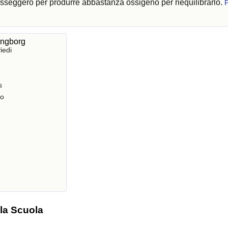
passeggero per produrre abbastanza ossigeno per riequilibrarlo.
singborg
iedi
e
s
ro
 la Scuola