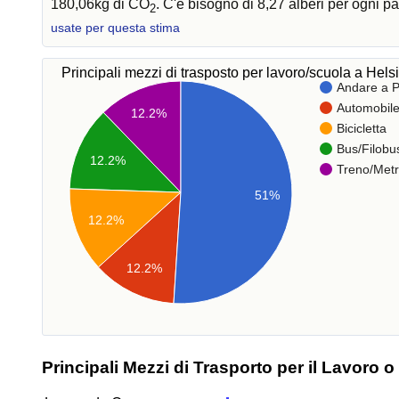
180,06kg di CO
. C'è bisogno di 8,27 alberi per ogni 
2
usate per questa stima
Principali mezzi di trasposto per lavoro/scuola a Hel
Andare a P
Automobil
12.2%
Bicicletta
Bus/Filobu
12.2%
Treno/Met
51%
12.2%
12.2%
Principali Mezzi di Trasporto per il Lavoro o