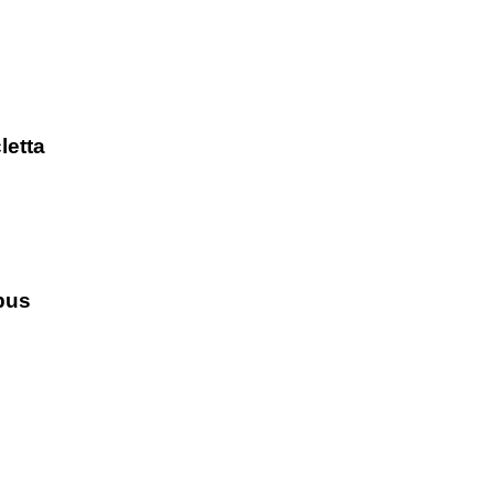
letta
bus