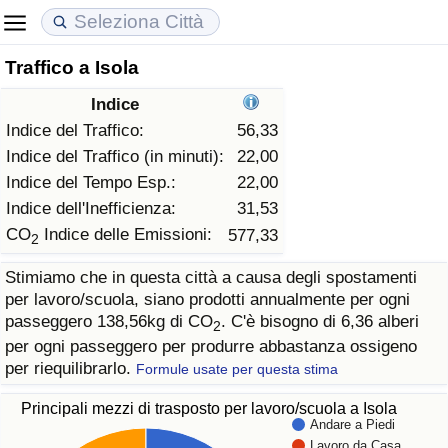
Traffico a Isola
Costo della vita
Prezzi degli immobili
Qualità della Vita
Indice
Indice Del Costo Della Vita (corrente)
Indice del Prezzo delle Case (Corrente)
Indice della Qualità della Vita
Indice del Traffico:
56,33
Indice del Traffico (in minuti):
22,00
Indice Del Costo Della Vita
Indice del Prezzo delle Case
Indice della Qualità della Vita (Corrente)
Indice del Tempo Esp.:
22,00
Indice dell'Inefficienza:
31,53
Indice del Costo della Vita per Nazione
Indice del Prezzo delle Case per Nazione
Indice della qualità della vita per Paese
CO
Indice delle Emissioni:
577,33
2
Stimiamo che in questa città a causa degli spostamenti
ad Aqaba
Criminalità
per lavoro/scuola, siano prodotti annualmente per ogni
passeggero 138,56kg di CO
. C'è bisogno di 6,36 alberi
2
Indice del Tasso di Criminalità (Corrente)
per ogni passeggero per produrre abbastanza ossigeno
per riequilibrarlo.
Formule usate per questa stima
Indice della Criminalità
Principali mezzi di trasposto per lavoro/scuola a Isola
Andare a Piedi
Indice di criminalità per paese
Lavoro da Casa