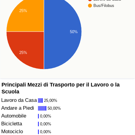
Bus/Filobus
Assistenza Sanitaria
25%
Indice dell’Assistenza Sanitaria (Corrente)
50%
Indice dell’Assistenza Sanitaria
25%
Indice dell’Assistenza Sanitaria per
Nazione
Inquinamento
Principali Mezzi di Trasporto per il Lavoro o la
Scuola
Indice dell’Inquinamento (Corrente)
Lavoro da Casa
25,00%
Andare a Piedi
50,00%
Indice di inquinamento
Automobile
0,00%
Bicicletta
0,00%
Indice dell’Inquinamento per Nazione
Motociclo
0,00%