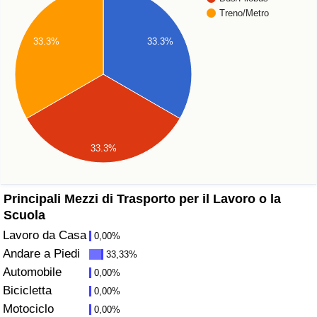
Treno/Metro
Assistenza Sanitaria
33.3%
33.3%
Indice dell’Assistenza Sanitaria (Corrente)
Indice dell’Assistenza Sanitaria
Indice dell’Assistenza Sanitaria per Nazione
33.3%
Inquinamento
Principali Mezzi di Trasporto per il Lavoro o la
Indice dell’Inquinamento (Corrente)
Scuola
Lavoro da Casa
0,00%
Indice di inquinamento
Andare a Piedi
33,33%
Automobile
0,00%
Indice dell’Inquinamento per Nazione
Bicicletta
0,00%
Motociclo
0,00%
Traffico