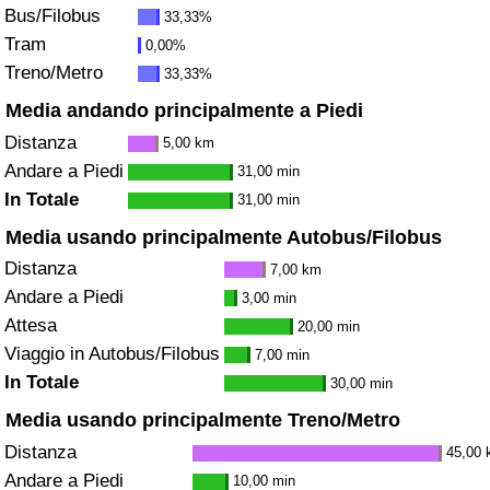
Bus/Filobus
33,33%
Tram
0,00%
Indice del Traffico
Treno/Metro
33,33%
Indice del traffico (Corrente)
Media andando principalmente a Piedi
Distanza
5,00 km
Indice del traffico per Nazione
Andare a Piedi
31,00 min
In Totale
31,00 min
Media usando principalmente Autobus/Filobus
Distanza
7,00 km
Andare a Piedi
3,00 min
Attesa
20,00 min
Viaggio in Autobus/Filobus
7,00 min
In Totale
30,00 min
Media usando principalmente Treno/Metro
Distanza
45,00
Andare a Piedi
10,00 min