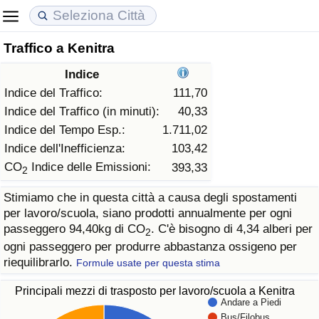
Traffico a Kenitra
Costo della vita
Prezzi degli immobili
Qualità della Vita
Indice
Indice Del Costo Della Vita (corrente)
Indice del Prezzo delle Case (Corrente)
Indice della Qualità della Vita
Indice del Traffico:
111,70
Indice del Traffico (in minuti):
40,33
Indice Del Costo Della Vita
Indice del Prezzo delle Case
Indice della Qualità della Vita (Corrente)
Indice del Tempo Esp.:
1.711,02
Indice dell'Inefficienza:
103,42
Indice del Costo della Vita per Nazione
Indice del Prezzo delle Case per Nazione
Indice della qualità della vita per Paese
CO
Indice delle Emissioni:
393,33
2
Stimiamo che in questa città a causa degli spostamenti
ad Aqaba
Criminalità
per lavoro/scuola, siano prodotti annualmente per ogni
passeggero 94,40kg di CO
. C'è bisogno di 4,34 alberi per
2
Indice del Tasso di Criminalità (Corrente)
ogni passeggero per produrre abbastanza ossigeno per
riequilibrarlo.
Formule usate per questa stima
Indice della Criminalità
Principali mezzi di trasposto per lavoro/scuola a Kenitra
Andare a Piedi
Indice di criminalità per paese
Bus/Filobus