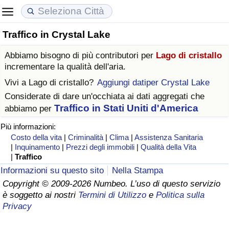
Traffico in Crystal Lake
Costo della vita
Prezzi degli immobili
Qualità della Vita
Abbiamo bisogno di più contributori per
Lago di cristallo
Indice Del Costo Della Vita (corrente)
Indice del Prezzo delle Case (Corrente)
Indice della Qualità della Vita
incrementare la qualità dell'aria.
Vivi a
Lago di cristallo
?
Aggiungi datiper Crystal Lake
Indice Del Costo Della Vita
Indice del Prezzo delle Case
Indice della Qualità della Vita (Corrente)
Considerate di dare un'occhiata ai dati aggregati che
Traffico in Stati Uniti d'America
abbiamo per
Indice del Costo della Vita per Nazione
Indice del Prezzo delle Case per Nazione
Indice della qualità della vita per Paese
Più informazioni:
Costo della vita
|
Criminalità
|
Clima
|
Assistenza Sanitaria
ad Aqaba
Criminalità
|
Inquinamento
|
Prezzi degli immobili
|
Qualità della Vita
|
Traffico
Indice del Tasso di Criminalità (Corrente)
Informazioni su questo sito
Nella Stampa
Copyright © 2009-2026 Numbeo. L’uso di questo servizio
è soggetto ai nostri
Termini di Utilizzo
e
Politica sulla
Indice della Criminalità
Privacy
Indice di criminalità per paese