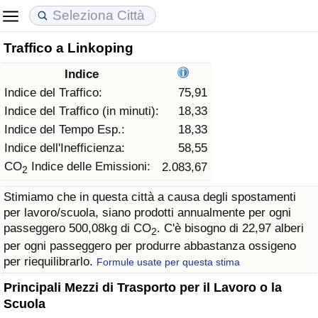
Traffico a Linkoping
Costo della vita
Prezzi degli immobili
Qualità della Vita
Indice
Indice Del Costo Della Vita (corrente)
Indice del Prezzo delle Case (Corrente)
Indice della Qualità della Vita
Indice del Traffico:
75,91
Indice del Traffico (in minuti):
18,33
Indice Del Costo Della Vita
Indice del Prezzo delle Case
Indice della Qualità della Vita (Corrente)
Indice del Tempo Esp.:
18,33
Indice dell'Inefficienza:
58,55
Indice del Costo della Vita per Nazione
Indice del Prezzo delle Case per Nazione
Indice della qualità della vita per Paese
CO
Indice delle Emissioni:
2.083,67
2
Stimiamo che in questa città a causa degli spostamenti
ad Aqaba
Criminalità
per lavoro/scuola, siano prodotti annualmente per ogni
passeggero 500,08kg di CO
. C'è bisogno di 22,97 alberi
2
Indice del Tasso di Criminalità (Corrente)
per ogni passeggero per produrre abbastanza ossigeno
per riequilibrarlo.
Formule usate per questa stima
Indice della Criminalità
Principali Mezzi di Trasporto per il Lavoro o la
Scuola
Indice di criminalità per paese