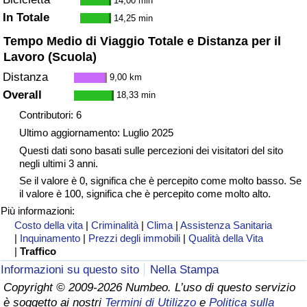
14,00 min
Traffico
In Totale
14,25 min
Tempo Medio di Viaggio Totale e Distanza per il
Indice del Traffico
Lavoro (Scuola)
Distanza
9,00 km
Indice del traffico (Corrente)
Overall
18,33 min
Contributori: 6
Indice del traffico per Nazione
Ultimo aggiornamento: Luglio 2025
Questi dati sono basati sulle percezioni dei visitatori del sito
negli ultimi 3 anni.
Se il valore è 0, significa che è percepito come molto basso. Se
il valore è 100, significa che è percepito come molto alto.
Più informazioni:
Costo della vita
|
Criminalità
|
Clima
|
Assistenza Sanitaria
|
Inquinamento
|
Prezzi degli immobili
|
Qualità della Vita
|
Traffico
Informazioni su questo sito
Nella Stampa
Copyright © 2009-2026 Numbeo. L’uso di questo servizio
è soggetto ai nostri
Termini di Utilizzo
e
Politica sulla