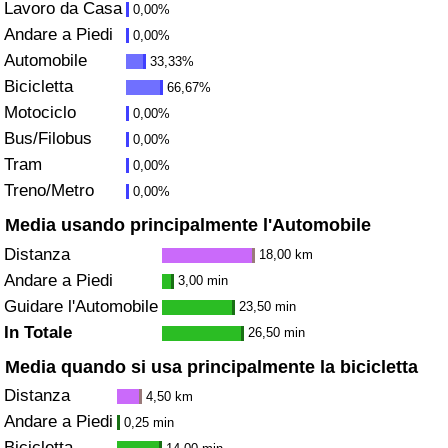
Lavoro da Casa
0,00%
Andare a Piedi
Assistenza Sanitaria
0,00%
Automobile
33,33%
Indice dell’Assistenza Sanitaria (Corrente)
Bicicletta
66,67%
Motociclo
0,00%
Indice dell’Assistenza Sanitaria
Bus/Filobus
0,00%
Tram
0,00%
Indice dell’Assistenza Sanitaria per
Treno/Metro
0,00%
Nazione
Media usando principalmente l'Automobile
Distanza
18,00 km
Inquinamento
Andare a Piedi
3,00 min
Guidare l'Automobile
23,50 min
Indice dell’Inquinamento (Corrente)
In Totale
26,50 min
Indice di inquinamento
Media quando si usa principalmente la bicicletta
Distanza
4,50 km
Indice dell’Inquinamento per Nazione
Andare a Piedi
0,25 min
Bicicletta