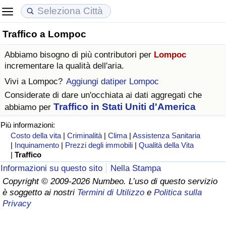
Traffico a Lompoc
Costo della vita
Prezzi degli immobili
Qualità della Vita
Abbiamo bisogno di più contributori per
Lompoc
Indice Del Costo Della Vita (corrente)
Indice del Prezzo delle Case (Corrente)
Indice della Qualità della Vita
incrementare la qualità dell'aria.
Vivi a
Lompoc
?
Aggiungi datiper Lompoc
Indice Del Costo Della Vita
Indice del Prezzo delle Case
Indice della Qualità della Vita (Corrente)
Considerate di dare un'occhiata ai dati aggregati che
Traffico in Stati Uniti d'America
abbiamo per
Indice del Costo della Vita per Nazione
Indice del Prezzo delle Case per Nazione
Indice della qualità della vita per Paese
Più informazioni:
Costo della vita
|
Criminalità
|
Clima
|
Assistenza Sanitaria
ad Aqaba
Criminalità
|
Inquinamento
|
Prezzi degli immobili
|
Qualità della Vita
|
Traffico
Indice del Tasso di Criminalità (Corrente)
Informazioni su questo sito
Nella Stampa
Copyright © 2009-2026 Numbeo. L’uso di questo servizio
è soggetto ai nostri
Termini di Utilizzo
e
Politica sulla
Indice della Criminalità
Privacy
Indice di criminalità per paese