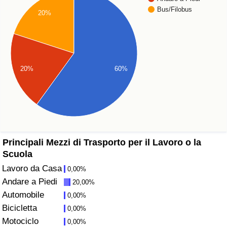
Bus/Filobus
20%
Assistenza Sanitaria
Indice dell’Assistenza Sanitaria (Corrente)
20%
60%
Indice dell’Assistenza Sanitaria
Indice dell’Assistenza Sanitaria per
Nazione
Inquinamento
Principali Mezzi di Trasporto per il Lavoro o la
Scuola
Indice dell’Inquinamento (Corrente)
Lavoro da Casa
0,00%
Andare a Piedi
20,00%
Indice di inquinamento
Automobile
0,00%
Bicicletta
0,00%
Indice dell’Inquinamento per Nazione
Motociclo
0,00%