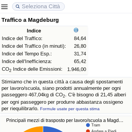
Traffico a Magdeburg
Costo della vita
Prezzi degli immobili
Qualità della Vita
Indice
Indice Del Costo Della Vita (corrente)
Indice del Prezzo delle Case (Corrente)
Indice della Qualità della Vita
Indice del Traffico:
84,64
Indice del Traffico (in minuti):
26,80
Indice Del Costo Della Vita
Indice del Prezzo delle Case
Indice della Qualità della Vita (Corrente)
Indice del Tempo Esp.:
31,74
Indice dell'Inefficienza:
65,42
Indice del Costo della Vita per Nazione
Indice del Prezzo delle Case per Nazione
Indice della qualità della vita per Paese
CO
Indice delle Emissioni:
1.946,00
2
Stimiamo che in questa città a causa degli spostamenti
ad Aqaba
Criminalità
per lavoro/scuola, siano prodotti annualmente per ogni
passeggero 467,04kg di CO
. C'è bisogno di 21,45 alberi
2
Indice del Tasso di Criminalità (Corrente)
per ogni passeggero per produrre abbastanza ossigeno
per riequilibrarlo.
Formule usate per questa stima
Indice della Criminalità
Principali mezzi di trasposto per lavoro/scuola a Magd…
Tram
Indice di criminalità per paese
Andare a Piedi