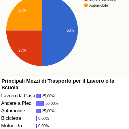
Automobile
Assistenza Sanitaria
25%
Indice dell’Assistenza Sanitaria (Corrente)
50%
Indice dell’Assistenza Sanitaria
25%
Indice dell’Assistenza Sanitaria per
Nazione
Inquinamento
Principali Mezzi di Trasporto per il Lavoro o la
Scuola
Indice dell’Inquinamento (Corrente)
Lavoro da Casa
25,00%
Andare a Piedi
50,00%
Indice di inquinamento
Automobile
25,00%
Bicicletta
0,00%
Indice dell’Inquinamento per Nazione
Motociclo
0,00%