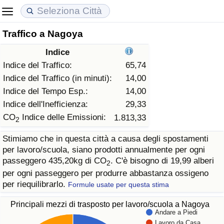
Traffico a Nagoya
Costo della vita
Prezzi degli immobili
Qualità della Vita
Indice
Indice Del Costo Della Vita (corrente)
Indice del Prezzo delle Case (Corrente)
Indice della Qualità della Vita
Indice del Traffico:
65,74
Indice del Traffico (in minuti):
14,00
Indice Del Costo Della Vita
Indice del Prezzo delle Case
Indice della Qualità della Vita (Corrente)
Indice del Tempo Esp.:
14,00
Indice dell'Inefficienza:
29,33
Indice del Costo della Vita per Nazione
Indice del Prezzo delle Case per Nazione
Indice della qualità della vita per Paese
CO
Indice delle Emissioni:
1.813,33
2
Stimiamo che in questa città a causa degli spostamenti
ad Aqaba
Criminalità
per lavoro/scuola, siano prodotti annualmente per ogni
passeggero 435,20kg di CO
. C'è bisogno di 19,99 alberi
2
Indice del Tasso di Criminalità (Corrente)
per ogni passeggero per produrre abbastanza ossigeno
per riequilibrarlo.
Formule usate per questa stima
Indice della Criminalità
Principali mezzi di trasposto per lavoro/scuola a Nagoya
Andare a Piedi
Indice di criminalità per paese
Lavoro da Casa