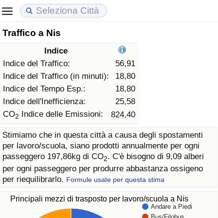
Traffico a Nis
Costo della vita
Prezzi degli immobili
Qualità della Vita
Indice
Indice Del Costo Della Vita (corrente)
Indice del Prezzo delle Case (Corrente)
Indice della Qualità della Vita
Indice del Traffico:
56,91
Indice del Traffico (in minuti):
18,80
Indice Del Costo Della Vita
Indice del Prezzo delle Case
Indice della Qualità della Vita (Corrente)
Indice del Tempo Esp.:
18,80
Indice dell'Inefficienza:
25,58
Indice del Costo della Vita per Nazione
Indice del Prezzo delle Case per Nazione
Indice della qualità della vita per Paese
CO
Indice delle Emissioni:
824,40
2
Stimiamo che in questa città a causa degli spostamenti
ad Aqaba
Criminalità
per lavoro/scuola, siano prodotti annualmente per ogni
passeggero 197,86kg di CO
. C'è bisogno di 9,09 alberi
2
Indice del Tasso di Criminalità (Corrente)
per ogni passeggero per produrre abbastanza ossigeno
per riequilibrarlo.
Formule usate per questa stima
Indice della Criminalità
Principali mezzi di trasposto per lavoro/scuola a Nis
Andare a Piedi
Indice di criminalità per paese
Bus/Filobus