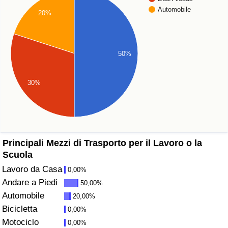
Automobile
20%
Assistenza Sanitaria
Indice dell’Assistenza Sanitaria (Corrente)
50%
Indice dell’Assistenza Sanitaria
30%
Indice dell’Assistenza Sanitaria per
Nazione
Inquinamento
Principali Mezzi di Trasporto per il Lavoro o la
Scuola
Indice dell’Inquinamento (Corrente)
Lavoro da Casa
0,00%
Andare a Piedi
50,00%
Indice di inquinamento
Automobile
20,00%
Bicicletta
0,00%
Indice dell’Inquinamento per Nazione
Motociclo
0,00%