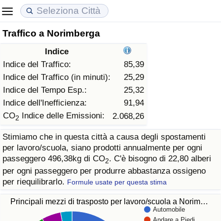
Traffico a Norimberga
Costo della vita
Prezzi degli immobili
Qualità della Vita
Indice
Indice Del Costo Della Vita (corrente)
Indice del Prezzo delle Case (Corrente)
Indice della Qualità della Vita
Indice del Traffico:
85,39
Indice del Traffico (in minuti):
25,29
Indice Del Costo Della Vita
Indice del Prezzo delle Case
Indice della Qualità della Vita (Corrente)
Indice del Tempo Esp.:
25,32
Indice dell'Inefficienza:
91,94
Indice del Costo della Vita per Nazione
Indice del Prezzo delle Case per Nazione
Indice della qualità della vita per Paese
CO
Indice delle Emissioni:
2.068,26
2
Stimiamo che in questa città a causa degli spostamenti
ad Aqaba
Criminalità
per lavoro/scuola, siano prodotti annualmente per ogni
passeggero 496,38kg di CO
. C'è bisogno di 22,80 alberi
2
Indice del Tasso di Criminalità (Corrente)
per ogni passeggero per produrre abbastanza ossigeno
per riequilibrarlo.
Formule usate per questa stima
Indice della Criminalità
Principali mezzi di trasposto per lavoro/scuola a Norim…
Automobile
Indice di criminalità per paese
Andare a Piedi