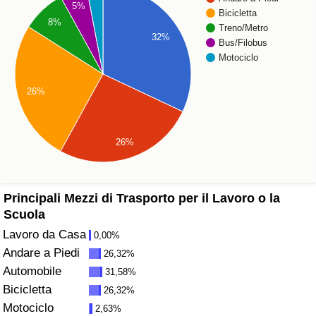
5%
Bicicletta
8%
Assistenza Sanitaria
Treno/Metro
32%
Bus/Filobus
Motociclo
Indice dell’Assistenza Sanitaria (Corrente)
26%
Indice dell’Assistenza Sanitaria
Indice dell’Assistenza Sanitaria per Nazione
26%
Inquinamento
Principali Mezzi di Trasporto per il Lavoro o la
Indice dell’Inquinamento (Corrente)
Scuola
Lavoro da Casa
0,00%
Indice di inquinamento
Andare a Piedi
26,32%
Automobile
31,58%
Indice dell’Inquinamento per Nazione
Bicicletta
26,32%
Motociclo
2,63%
Traffico