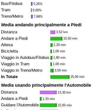
Bus/Filobus
5,26%
Tram
0,00%
Indice del Traffico
Treno/Metro
7,89%
Indice del traffico (Corrente)
Media andando principalmente a Piedi
Distanza
3,52 km
Indice del traffico per Nazione
Andare a Piedi
15,50 min
Attesa
2,20 min
Bicicletta
1,00 min
Viaggio in Autobus/Filobus
1,80 min
Viaggio in Tram
1,00 min
Viaggio in Treno/Metro
3,50 min
In Totale
25,00 min
Media usando principalmente l'Automobile
Distanza
13,30 km
Andare a Piedi
1,33 min
Guidare l'Automobile
22,00 min