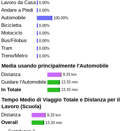
Lavoro da Casa
0,00%
Andare a Piedi
Assistenza Sanitaria
0,00%
Automobile
100,00%
Indice dell’Assistenza Sanitaria (Corrente)
Bicicletta
0,00%
Motociclo
0,00%
Indice dell’Assistenza Sanitaria
Bus/Filobus
0,00%
Tram
0,00%
Indice dell’Assistenza Sanitaria per
Treno/Metro
0,00%
Nazione
Media usando principalmente l'Automobile
Distanza
9,33 km
Inquinamento
Guidare l'Automobile
13,33 min
In Totale
13,33 min
Indice dell’Inquinamento (Corrente)
Tempo Medio di Viaggio Totale e Distanza per il
Lavoro (Scuola)
Indice di inquinamento
Distanza
9,33 km
Indice dell’Inquinamento per Nazione
Overall
13,33 min