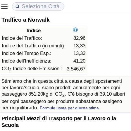
Traffico a Norwalk
Costo della vita
Prezzi degli immobili
Qualità della Vita
Indice
Indice Del Costo Della Vita (corrente)
Indice del Prezzo delle Case (Corrente)
Indice della Qualità della Vita
Indice del Traffico:
82,96
Indice del Traffico (in minuti):
13,33
Indice Del Costo Della Vita
Indice del Prezzo delle Case
Indice della Qualità della Vita (Corrente)
Indice del Tempo Esp.:
13,33
Indice dell'Inefficienza:
41,20
Indice del Costo della Vita per Nazione
Indice del Prezzo delle Case per Nazione
Indice della qualità della vita per Paese
CO
Indice delle Emissioni:
3.546,67
2
Stimiamo che in questa città a causa degli spostamenti
ad Aqaba
Criminalità
per lavoro/scuola, siano prodotti annualmente per ogni
passeggero 851,20kg di CO
. C'è bisogno di 39,10 alberi
2
Indice del Tasso di Criminalità (Corrente)
per ogni passeggero per produrre abbastanza ossigeno
per riequilibrarlo.
Formule usate per questa stima
Indice della Criminalità
Principali Mezzi di Trasporto per il Lavoro o la
Scuola
Indice di criminalità per paese