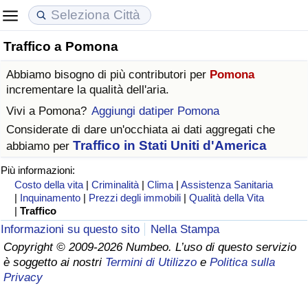
Traffico a Pomona
Costo della vita
Prezzi degli immobili
Qualità della Vita
Abbiamo bisogno di più contributori per
Pomona
Indice Del Costo Della Vita (corrente)
Indice del Prezzo delle Case (Corrente)
Indice della Qualità della Vita
incrementare la qualità dell'aria.
Vivi a
Pomona
?
Aggiungi datiper Pomona
Indice Del Costo Della Vita
Indice del Prezzo delle Case
Indice della Qualità della Vita (Corrente)
Considerate di dare un'occhiata ai dati aggregati che
Traffico in Stati Uniti d'America
abbiamo per
Indice del Costo della Vita per Nazione
Indice del Prezzo delle Case per Nazione
Indice della qualità della vita per Paese
Più informazioni:
Costo della vita
|
Criminalità
|
Clima
|
Assistenza Sanitaria
ad Aqaba
Criminalità
|
Inquinamento
|
Prezzi degli immobili
|
Qualità della Vita
|
Traffico
Indice del Tasso di Criminalità (Corrente)
Informazioni su questo sito
Nella Stampa
Copyright © 2009-2026 Numbeo. L’uso di questo servizio
è soggetto ai nostri
Termini di Utilizzo
e
Politica sulla
Indice della Criminalità
Privacy
Indice di criminalità per paese