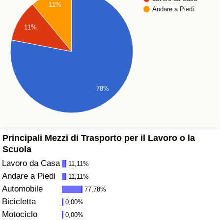
11%
Andare a Piedi
Assistenza Sanitaria
11%
Indice dell’Assistenza Sanitaria (Corrente)
Indice dell’Assistenza Sanitaria
78%
Indice dell’Assistenza Sanitaria per
Nazione
Inquinamento
Principali Mezzi di Trasporto per il Lavoro o la
Scuola
Indice dell’Inquinamento (Corrente)
Lavoro da Casa
11,11%
Andare a Piedi
11,11%
Indice di inquinamento
Automobile
77,78%
Bicicletta
0,00%
Indice dell’Inquinamento per Nazione
Motociclo
0,00%