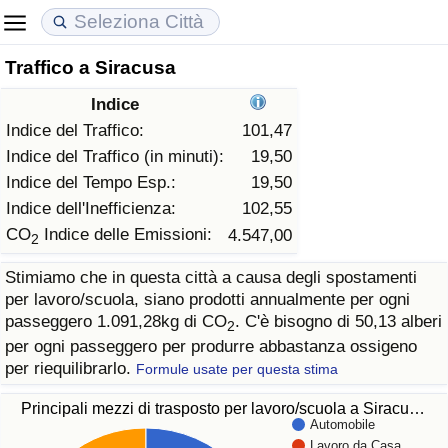
Traffico a Siracusa
Costo della vita
Prezzi degli immobili
Qualità della Vita
Indice
Indice Del Costo Della Vita (corrente)
Indice del Prezzo delle Case (Corrente)
Indice della Qualità della Vita
Indice del Traffico:
101,47
Indice del Traffico (in minuti):
19,50
Indice Del Costo Della Vita
Indice del Prezzo delle Case
Indice della Qualità della Vita (Corrente)
Indice del Tempo Esp.:
19,50
Indice dell'Inefficienza:
102,55
Indice del Costo della Vita per Nazione
Indice del Prezzo delle Case per Nazione
Indice della qualità della vita per Paese
CO
Indice delle Emissioni:
4.547,00
2
Stimiamo che in questa città a causa degli spostamenti
ad Aqaba
Criminalità
per lavoro/scuola, siano prodotti annualmente per ogni
passeggero 1.091,28kg di CO
. C'è bisogno di 50,13 alberi
2
Indice del Tasso di Criminalità (Corrente)
per ogni passeggero per produrre abbastanza ossigeno
per riequilibrarlo.
Formule usate per questa stima
Indice della Criminalità
Principali mezzi di trasposto per lavoro/scuola a Siracu…
Automobile
Indice di criminalità per paese
Lavoro da Casa