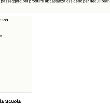
ni passeggero per produrre abbastanza ossigeno per riequilibrarl
lbans
e
ro
 la Scuola