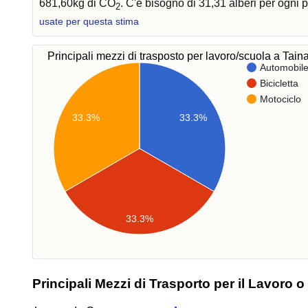
681,60kg di CO
. C'è bisogno di 31,31 alberi per ogni
2
usate per questa stima
Principali mezzi di trasposto per lavoro/scuola a Tain
Automobil
Bicicletta
Motociclo
33.3%
33.3%
33.3%
Principali Mezzi di Trasporto per il Lavoro o