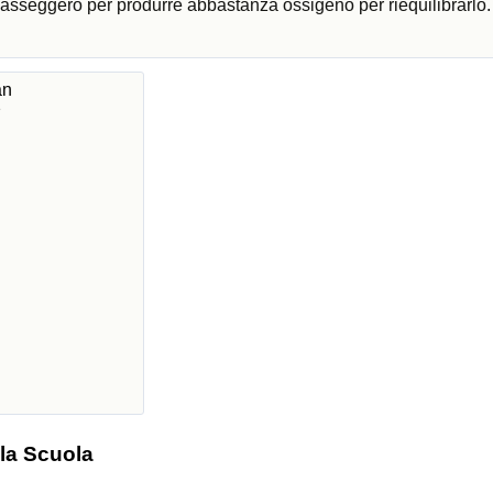
 passeggero per produrre abbastanza ossigeno per riequilibrarlo
an
e
 la Scuola