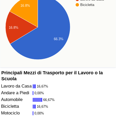
Bicicletta
16.8%
Assistenza Sanitaria
Indice dell’Assistenza Sanitaria (Corrente)
16.8%
Indice dell’Assistenza Sanitaria
66.3%
Indice dell’Assistenza Sanitaria per
Nazione
Inquinamento
Principali Mezzi di Trasporto per il Lavoro o la
Scuola
Indice dell’Inquinamento (Corrente)
Lavoro da Casa
16,67%
Andare a Piedi
0,00%
Indice di inquinamento
Automobile
66,67%
Bicicletta
16,67%
Indice dell’Inquinamento per Nazione
Motociclo
0,00%