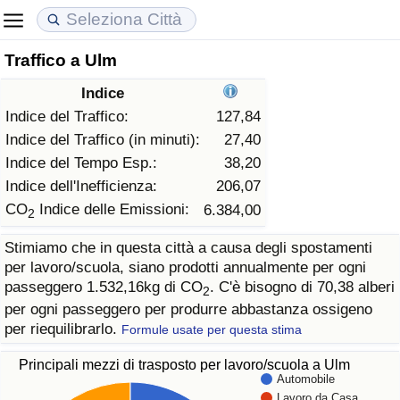
Traffico a Ulm
Costo della vita
Prezzi degli immobili
Qualità della Vita
Indice
Indice Del Costo Della Vita (corrente)
Indice del Prezzo delle Case (Corrente)
Indice della Qualità della Vita
Indice del Traffico:
127,84
Indice del Traffico (in minuti):
27,40
Indice Del Costo Della Vita
Indice del Prezzo delle Case
Indice della Qualità della Vita (Corrente)
Indice del Tempo Esp.:
38,20
Indice dell'Inefficienza:
206,07
Indice del Costo della Vita per Nazione
Indice del Prezzo delle Case per Nazione
Indice della qualità della vita per Paese
CO
Indice delle Emissioni:
6.384,00
2
Stimiamo che in questa città a causa degli spostamenti
ad Aqaba
Criminalità
per lavoro/scuola, siano prodotti annualmente per ogni
passeggero 1.532,16kg di CO
. C'è bisogno di 70,38 alberi
2
Indice del Tasso di Criminalità (Corrente)
per ogni passeggero per produrre abbastanza ossigeno
per riequilibrarlo.
Formule usate per questa stima
Indice della Criminalità
Principali mezzi di trasposto per lavoro/scuola a Ulm
Automobile
Indice di criminalità per paese
Lavoro da Casa