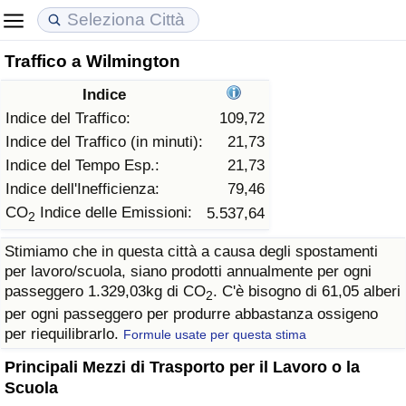
Traffico a Wilmington
Costo della vita
Prezzi degli immobili
Qualità della Vita
Indice
Indice Del Costo Della Vita (corrente)
Indice del Prezzo delle Case (Corrente)
Indice della Qualità della Vita
Indice del Traffico:
109,72
Indice del Traffico (in minuti):
21,73
Indice Del Costo Della Vita
Indice del Prezzo delle Case
Indice della Qualità della Vita (Corrente)
Indice del Tempo Esp.:
21,73
Indice dell'Inefficienza:
79,46
Indice del Costo della Vita per Nazione
Indice del Prezzo delle Case per Nazione
Indice della qualità della vita per Paese
CO
Indice delle Emissioni:
5.537,64
2
Stimiamo che in questa città a causa degli spostamenti
ad Aqaba
Criminalità
per lavoro/scuola, siano prodotti annualmente per ogni
passeggero 1.329,03kg di CO
. C'è bisogno di 61,05 alberi
2
Indice del Tasso di Criminalità (Corrente)
per ogni passeggero per produrre abbastanza ossigeno
per riequilibrarlo.
Formule usate per questa stima
Indice della Criminalità
Principali Mezzi di Trasporto per il Lavoro o la
Scuola
Indice di criminalità per paese