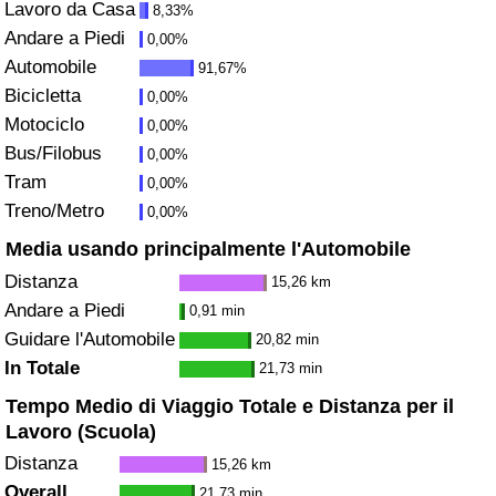
Lavoro da Casa
8,33%
Andare a Piedi
Assistenza Sanitaria
0,00%
Automobile
91,67%
Indice dell’Assistenza Sanitaria (Corrente)
Bicicletta
0,00%
Motociclo
0,00%
Indice dell’Assistenza Sanitaria
Bus/Filobus
0,00%
Tram
0,00%
Indice dell’Assistenza Sanitaria per
Treno/Metro
0,00%
Nazione
Media usando principalmente l'Automobile
Distanza
15,26 km
Inquinamento
Andare a Piedi
0,91 min
Guidare l'Automobile
20,82 min
Indice dell’Inquinamento (Corrente)
In Totale
21,73 min
Indice di inquinamento
Tempo Medio di Viaggio Totale e Distanza per il
Lavoro (Scuola)
Indice dell’Inquinamento per Nazione
Distanza
15,26 km
Overall
21,73 min