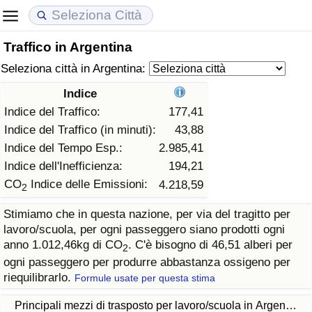
Traffico in Argentina
Costo della vita
Prezzi degli immobili
Qualità della Vita
Seleziona città in Argentina:
Indice Del Costo Della Vita (corrente)
Indice del Prezzo delle Case (Corrente)
Indice della Qualità della Vita
Indice
Indice del Traffico:
177,41
Indice Del Costo Della Vita
Indice del Prezzo delle Case
Indice della Qualità della Vita (Corrente)
Indice del Traffico (in minuti):
43,88
Indice del Tempo Esp.:
2.985,41
Indice del Costo della Vita per Nazione
Indice del Prezzo delle Case per Nazione
Indice della qualità della vita per Paese
Indice dell'Inefficienza:
194,21
CO
Indice delle Emissioni:
4.218,59
2
ad Aqaba
Criminalità
Stimiamo che in questa nazione, per via del tragitto per
lavoro/scuola, per ogni passeggero siano prodotti ogni
Indice del Tasso di Criminalità (Corrente)
anno 1.012,46kg di CO
. C'è bisogno di 46,51 alberi per
2
ogni passeggero per produrre abbastanza ossigeno per
Indice della Criminalità
riequilibrarlo.
Formule usate per questa stima
Indice di criminalità per paese
Principali mezzi di trasposto per lavoro/scuola in Argen…