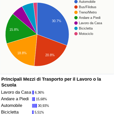
Automobile
Bus/Filobus
Assistenza Sanitaria
Treno/Metro
Andare a Piedi
30.7%
Indice dell’Assistenza Sanitaria (Corrente)
Lavoro da Casa
Bicicletta
15.8%
Motociclo
Indice dell’Assistenza Sanitaria
Indice dell’Assistenza Sanitaria per
18.8%
Nazione
20.8%
Inquinamento
Principali Mezzi di Trasporto per il Lavoro o la
Indice dell’Inquinamento (Corrente)
Scuola
Lavoro da Casa
6,36%
Indice di inquinamento
Andare a Piedi
15,68%
Automobile
Indice dell’Inquinamento per Nazione
30,93%
Bicicletta
5,51%