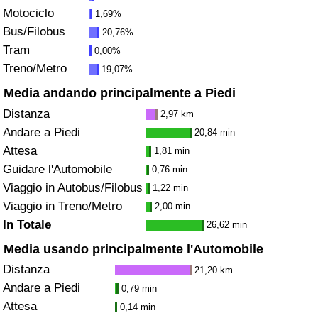
Motociclo
Traffico
1,69%
Bus/Filobus
20,76%
Indice del Traffico
Tram
0,00%
Treno/Metro
19,07%
Indice del traffico (Corrente)
Media andando principalmente a Piedi
Distanza
2,97 km
Indice del traffico per Nazione
Andare a Piedi
20,84 min
Attesa
1,81 min
Guidare l'Automobile
0,76 min
Viaggio in Autobus/Filobus
1,22 min
Viaggio in Treno/Metro
2,00 min
In Totale
26,62 min
Media usando principalmente l'Automobile
Distanza
21,20 km
Andare a Piedi
0,79 min
Attesa
0,14 min