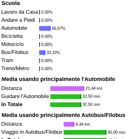
Scuola
Assistenza Sanitaria
Lavoro da Casa
0,00%
Andare a Piedi
0,00%
Indice dell’Assistenza Sanitaria (Corrente)
Automobile
66,67%
Bicicletta
0,00%
Indice dell’Assistenza Sanitaria
Motociclo
0,00%
Bus/Filobus
33,33%
Indice dell’Assistenza Sanitaria per
Tram
0,00%
Nazione
Treno/Metro
0,00%
Media usando principalmente l'Automobile
Inquinamento
Distanza
21,44 km
Guidare l'Automobile
32,50 min
Indice dell’Inquinamento (Corrente)
In Totale
32,50 min
Indice di inquinamento
Media usando principalmente Autobus/Filobus
Distanza
6,44 km
Indice dell’Inquinamento per Nazione
Viaggio in Autobus/Filobus
45,00 min