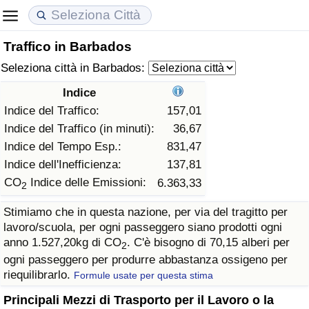
Traffico in Barbados
Costo della vita
Prezzi degli immobili
Qualità della Vita
Seleziona città in Barbados:
Indice Del Costo Della Vita (corrente)
Indice del Prezzo delle Case (Corrente)
Indice della Qualità della Vita
Indice
Indice del Traffico:
157,01
Indice Del Costo Della Vita
Indice del Prezzo delle Case
Indice della Qualità della Vita (Corrente)
Indice del Traffico (in minuti):
36,67
Indice del Tempo Esp.:
831,47
Indice del Costo della Vita per Nazione
Indice del Prezzo delle Case per Nazione
Indice della qualità della vita per Paese
Indice dell'Inefficienza:
137,81
CO
Indice delle Emissioni:
6.363,33
2
ad Aqaba
Criminalità
Stimiamo che in questa nazione, per via del tragitto per
lavoro/scuola, per ogni passeggero siano prodotti ogni
Indice del Tasso di Criminalità (Corrente)
anno 1.527,20kg di CO
. C'è bisogno di 70,15 alberi per
2
ogni passeggero per produrre abbastanza ossigeno per
Indice della Criminalità
riequilibrarlo.
Formule usate per questa stima
Indice di criminalità per paese
Principali Mezzi di Trasporto per il Lavoro o la