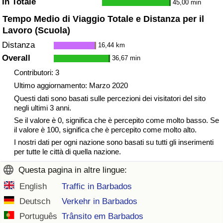
In Totale
45,00 min
Traffico
Tempo Medio di Viaggio Totale e Distanza per il
Lavoro (Scuola)
Indice del Traffico
Distanza
16,44 km
Overall
36,67 min
Indice del traffico (Corrente)
Contributori: 3
Indice del traffico per Nazione
Ultimo aggiornamento: Marzo 2020
Questi dati sono basati sulle percezioni dei visitatori del sito
negli ultimi 3 anni.
Se il valore è 0, significa che è percepito come molto basso. Se
il valore è 100, significa che è percepito come molto alto.
I nostri dati per ogni nazione sono basati su tutti gli inserimenti
per tutte le città di quella nazione.
Questa pagina in altre lingue:
English
Traffic in Barbados
Deutsch
Verkehr in Barbados
Português
Trânsito em Barbados