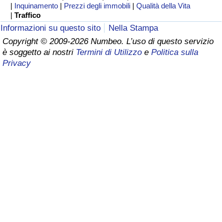
|
Inquinamento
|
Prezzi degli immobili
|
Qualità della Vita
|
Traffico
Assistenza Sanitaria
Informazioni su questo sito
Nella Stampa
Copyright © 2009-2026 Numbeo. L’uso di questo servizio
Indice dell’Assistenza Sanitaria (Corrente)
è soggetto ai nostri
Termini di Utilizzo
e
Politica sulla
Privacy
Indice dell’Assistenza Sanitaria
Indice dell’Assistenza Sanitaria per
Nazione
Inquinamento
Indice dell’Inquinamento (Corrente)
Indice di inquinamento
Indice dell’Inquinamento per Nazione