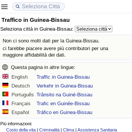
Traffico in Guinea-Bissau
Costo della vita
Prezzi degli immobili
Qualità della Vita
Seleziona città in Guinea-Bissau:
Indice Del Costo Della Vita (corrente)
Indice del Prezzo delle Case (Corrente)
Indice della Qualità della Vita
Non ci sono molti dati per la Guinea-Bissau.
ci farebbe piacere avere più contributori per una
Indice Del Costo Della Vita
Indice del Prezzo delle Case
Indice della Qualità della Vita (Corrente)
maggiore affidabilità dei dati.
Questa pagina in altre lingue:
Indice del Costo della Vita per Nazione
Indice del Prezzo delle Case per Nazione
Indice della qualità della vita per Paese
English
Traffic in Guinea-Bissau
ad Aqaba
Criminalità
Deutsch
Verkehr in Guinea-Bissau
Português
Trânsito na Guiné-Bissau
Indice del Tasso di Criminalità (Corrente)
Français
Trafic en Guinée-Bissau
Español
Tráfico en Guinea-Bissau
Indice della Criminalità
Più informazioni:
Indice di criminalità per paese
Costo della vita
|
Criminalità
|
Clima
|
Assistenza Sanitaria