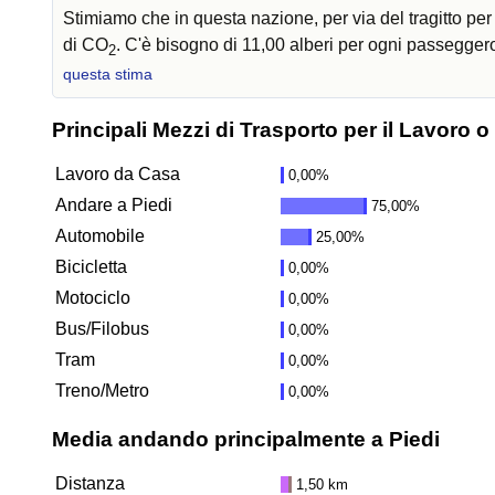
Stimiamo che in questa nazione, per via del tragitto pe
di CO
. C'è bisogno di 11,00 alberi per ogni passegger
2
questa stima
Principali Mezzi di Trasporto per il Lavoro o
Lavoro da Casa
0,00%
Andare a Piedi
75,00%
Automobile
25,00%
Bicicletta
0,00%
Motociclo
0,00%
Bus/Filobus
0,00%
Tram
0,00%
Treno/Metro
0,00%
Media andando principalmente a Piedi
Distanza
1,50 km