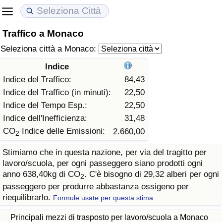
Traffico a Monaco
Costo della vita
Prezzi degli immobili
Qualità della Vita
Seleziona città a Monaco:
Indice Del Costo Della Vita (corrente)
Indice del Prezzo delle Case (Corrente)
Indice della Qualità della Vita
Indice
Indice del Traffico:
84,43
Indice Del Costo Della Vita
Indice del Prezzo delle Case
Indice della Qualità della Vita (Corrente)
Indice del Traffico (in minuti):
22,50
Indice del Tempo Esp.:
22,50
Indice del Costo della Vita per Nazione
Indice del Prezzo delle Case per Nazione
Indice della qualità della vita per Paese
Indice dell'Inefficienza:
31,48
CO
Indice delle Emissioni:
2.660,00
2
ad Aqaba
Criminalità
Stimiamo che in questa nazione, per via del tragitto per
lavoro/scuola, per ogni passeggero siano prodotti ogni
Indice del Tasso di Criminalità (Corrente)
anno 638,40kg di CO
. C'è bisogno di 29,32 alberi per ogni
2
passeggero per produrre abbastanza ossigeno per
Indice della Criminalità
riequilibrarlo.
Formule usate per questa stima
Indice di criminalità per paese
Principali mezzi di trasposto per lavoro/scuola a Monaco