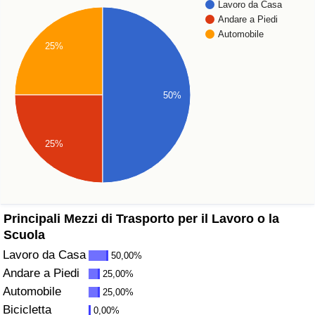
Lavoro da Casa
Andare a Piedi
Assistenza Sanitaria
Automobile
25%
Indice dell’Assistenza Sanitaria (Corrente)
50%
Indice dell’Assistenza Sanitaria
Indice dell’Assistenza Sanitaria per
25%
Nazione
Inquinamento
Principali Mezzi di Trasporto per il Lavoro o la
Indice dell’Inquinamento (Corrente)
Scuola
Lavoro da Casa
50,00%
Indice di inquinamento
Andare a Piedi
25,00%
Automobile
Indice dell’Inquinamento per Nazione
25,00%
Bicicletta
0,00%