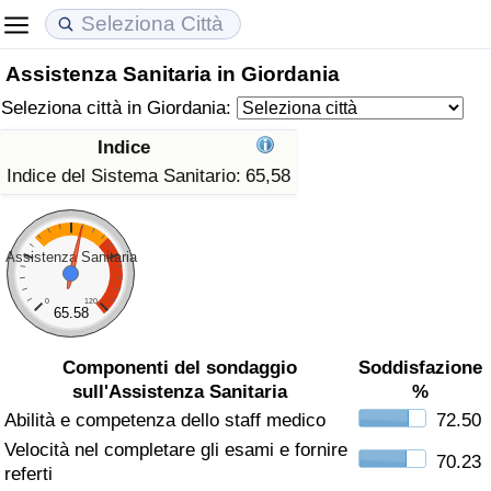
Assistenza Sanitaria in Giordania
Costo della vita
Prezzi degli immobili
Qualità della Vita
Seleziona città in Giordania:
Indice Del Costo Della Vita (corrente)
Indice del Prezzo delle Case (Corrente)
Indice della Qualità della Vita
Indice
Indice del Sistema Sanitario:
65,58
Indice Del Costo Della Vita
Indice del Prezzo delle Case
Indice della Qualità della Vita (Corrente)
Indice del Costo della Vita per Nazione
Indice del Prezzo delle Case per Nazione
Indice della qualità della vita per Paese
Assistenza Sanitaria
ad Aqaba
Criminalità
0
120
65.58
Indice del Tasso di Criminalità (Corrente)
Componenti del sondaggio
Soddisfazione
sull'Assistenza Sanitaria
%
Indice della Criminalità
Abilità e competenza dello staff medico
72.50
Velocità nel completare gli esami e fornire
70.23
Indice di criminalità per paese
referti