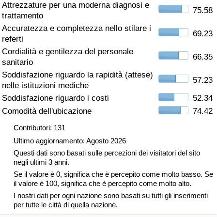
Attrezzature per una moderna diagnosi e
75.58
trattamento
Assistenza Sanitaria
Accuratezza e completezza nello stilare i
69.23
referti
Indice dell’Assistenza Sanitaria (Corrente)
Cordialità e gentilezza del personale
66.35
sanitario
Indice dell’Assistenza Sanitaria
Soddisfazione riguardo la rapidità (attese)
57.23
nelle istituzioni mediche
Indice dell’Assistenza Sanitaria per
Soddisfazione riguardo i costi
52.34
Nazione
Comodità dell'ubicazione
74.42
Inquinamento
Contributori: 131
Ultimo aggiornamento: Agosto 2026
Indice dell’Inquinamento (Corrente)
Questi dati sono basati sulle percezioni dei visitatori del sito
negli ultimi 3 anni.
Se il valore è 0, significa che è percepito come molto basso. Se
Indice di inquinamento
il valore è 100, significa che è percepito come molto alto.
I nostri dati per ogni nazione sono basati su tutti gli inserimenti
Indice dell’Inquinamento per Nazione
per tutte le città di quella nazione.