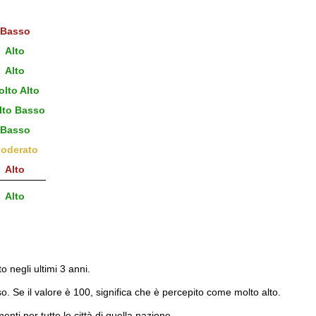
Basso
Alto
Alto
lto Alto
to Basso
Basso
oderato
Alto
Alto
to negli ultimi 3 anni.
o. Se il valore è 100, significa che è percepito come molto alto.
menti per tutte le città di quella nazione.