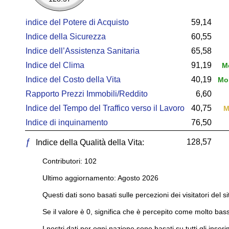
indice del Potere di Acquisto
59,14
Indice della Sicurezza
60,55
Indice dell’Assistenza Sanitaria
65,58
Indice del Clima
91,19
Mo
Indice del Costo della Vita
40,19
Mol
Rapporto Prezzi Immobili/Reddito
6,60
Indice del Tempo del Traffico verso il Lavoro
40,75
M
Indice di inquinamento
76,50
ƒ
128,57
Indice della Qualità della Vita:
Contributori: 102
Ultimo aggiornamento: Agosto 2026
Questi dati sono basati sulle percezioni dei visitatori del si
Se il valore è 0, significa che è percepito come molto bass
I nostri dati per ogni nazione sono basati su tutti gli inseri