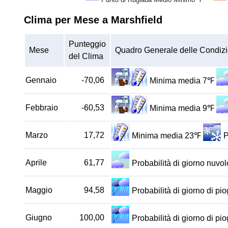
Clima per Mese a Marshfield
Punteggio
Mese
Quadro Generale delle Condizi
del Clima
Gennaio
-70,06
Minima media 7℉
Febbraio
-60,53
Minima media 9℉
Marzo
17,72
Minima media 23℉
P
Aprile
61,77
Probabilità di giorno nuv
Maggio
94,58
Probabilità di giorno di p
Giugno
100,00
Probabilità di giorno di p