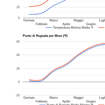
20
0
Gennaio
Marzo
Maggio
Lugl
Febbraio
Aprile
Giugno
Temperatura Minima Media ℉
Punto di Rugiada per Mese (℉)
60
40
20
0
-20
Gennaio
Marzo
Maggio
Lugl
Febbraio
Aprile
Giugno
Punto di Rugiada Medio Minimo ℉