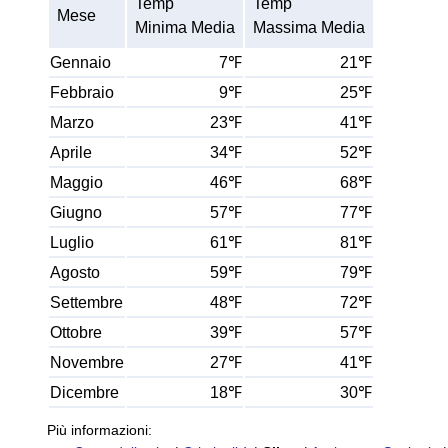
Temp
Temp
Mese
Minima Media
Massima Media
Gennaio
7℉
21℉
Febbraio
9℉
25℉
Marzo
23℉
41℉
Aprile
34℉
52℉
Maggio
46℉
68℉
Giugno
57℉
77℉
Luglio
61℉
81℉
Agosto
59℉
79℉
Settembre
48℉
72℉
Ottobre
39℉
57℉
Novembre
27℉
41℉
Dicembre
18℉
30℉
Più informazioni: