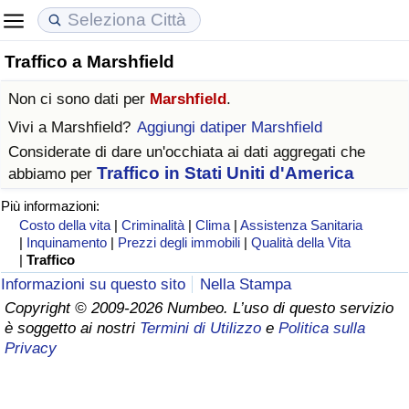
Traffico a Marshfield
Costo della vita
Prezzi degli immobili
Qualità della Vita
Non ci sono dati per
Marshfield
.
Indice Del Costo Della Vita (corrente)
Indice del Prezzo delle Case (Corrente)
Indice della Qualità della Vita
Vivi a
Marshfield
?
Aggiungi datiper Marshfield
Considerate di dare un'occhiata ai dati aggregati che
Indice Del Costo Della Vita
Indice del Prezzo delle Case
Indice della Qualità della Vita (Corrente)
Traffico in Stati Uniti d'America
abbiamo per
Più informazioni:
Indice del Costo della Vita per Nazione
Indice del Prezzo delle Case per Nazione
Indice della qualità della vita per Paese
Costo della vita
|
Criminalità
|
Clima
|
Assistenza Sanitaria
|
Inquinamento
|
Prezzi degli immobili
|
Qualità della Vita
ad Aqaba
Criminalità
|
Traffico
Informazioni su questo sito
Nella Stampa
Indice del Tasso di Criminalità (Corrente)
Copyright © 2009-2026 Numbeo. L’uso di questo servizio
è soggetto ai nostri
Termini di Utilizzo
e
Politica sulla
Privacy
Indice della Criminalità
Indice di criminalità per paese