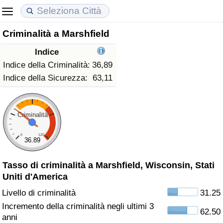
Criminalità a Marshfield
Costo della vita
Prezzi degli immobili
Qualità della Vita
Indice
Indice Del Costo Della Vita (corrente)
Indice del Prezzo delle Case (Corrente)
Indice della Qualità della Vita
Indice della Criminalità:
36,89
Indice della Sicurezza:
63,11
Indice Del Costo Della Vita
Indice del Prezzo delle Case
Indice della Qualità della Vita (Corrente)
Indice del Costo della Vita per Nazione
Indice del Prezzo delle Case per Nazione
Indice della qualità della vita per Paese
Criminalità
0
120
ad Aqaba
Criminalità
36.89
Tasso di criminalità a Marshfield, Wisconsin, Stati
Indice del Tasso di Criminalità (Corrente)
Uniti d'America
Indice della Criminalità
Livello di criminalità
31.25
Incremento della criminalità negli ultimi 3
62.50
Indice di criminalità per paese
anni