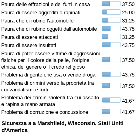
Paura delle effrazioni e dei furti in casa
37.50
Assistenza Sanitaria
Paura di essere aggrediti o rapinati
25.00
Paura che ci rubino l'automobile
31.25
Indice dell’Assistenza Sanitaria (Corrente)
Paura che ci rubino oggetti dall'automobile
43.75
Paura di essere attaccati
31.25
Indice dell’Assistenza Sanitaria
Paura di essere insultati
43.75
Paura di poter essere vittime di aggressioni
Indice dell’Assistenza Sanitaria per
fisiche per il colore della pelle, l’origine
37.50
Nazione
etnica, del genere o il credo religioso
Problema di gente che usa o vende droga
43.75
Inquinamento
Problema di crimini verso la proprietà tra
37.50
cui vandalismi e furti
Indice dell’Inquinamento (Corrente)
Problema dei crimini violenti tra cui assalto
41.67
e rapina a mano armata
Indice di inquinamento
Problema di corruzione e concussione
41.67
Sicurezza a a Marshfield, Wisconsin, Stati Uniti
Indice dell’Inquinamento per Nazione
d'America