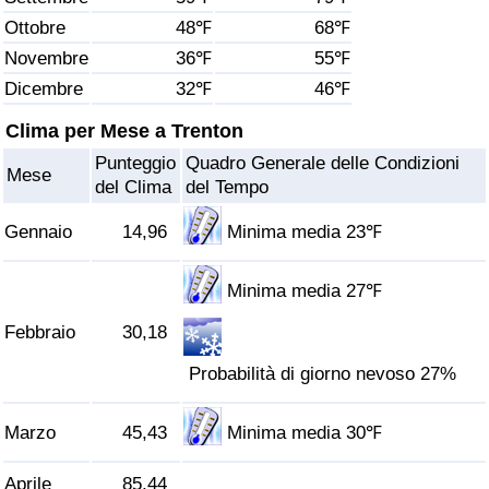
Ottobre
48℉
68℉
Assistenza Sanitaria
Novembre
36℉
55℉
Dicembre
32℉
46℉
Indice dell’Assistenza Sanitaria (Corrente)
Clima per Mese a Trenton
Indice dell’Assistenza Sanitaria
Punteggio
Quadro Generale delle Condizioni
Mese
del Clima
del Tempo
Indice dell’Assistenza Sanitaria per
Nazione
Gennaio
14,96
Minima media 23℉
Inquinamento
Minima media 27℉
Febbraio
30,18
Indice dell’Inquinamento (Corrente)
Probabilità di giorno nevoso 27%
Indice di inquinamento
Marzo
45,43
Minima media 30℉
Indice dell’Inquinamento per Nazione
Aprile
85,44