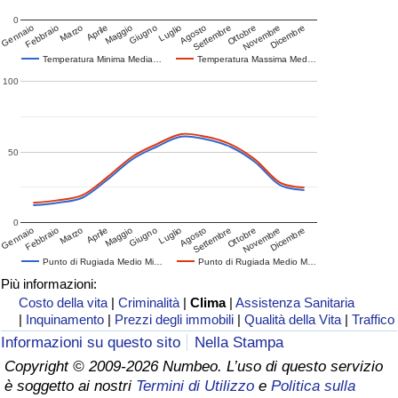
0
Gennaio
Febbraio
Marzo
Aprile
Maggio
Giugno
Luglio
Agosto
Settembre
Ottobre
Novembre
Dicembre
Temperatura Minima Media…
Temperatura Massima Med…
100
50
0
Gennaio
Febbraio
Marzo
Aprile
Maggio
Giugno
Luglio
Agosto
Settembre
Ottobre
Novembre
Dicembre
Punto di Rugiada Medio Mi…
Punto di Rugiada Medio M…
Più informazioni:
Costo della vita
|
Criminalità
|
Clima
|
Assistenza Sanitaria
|
Inquinamento
|
Prezzi degli immobili
|
Qualità della Vita
|
Traffico
Informazioni su questo sito
Nella Stampa
Copyright © 2009-2026 Numbeo. L’uso di questo servizio
è soggetto ai nostri
Termini di Utilizzo
e
Politica sulla