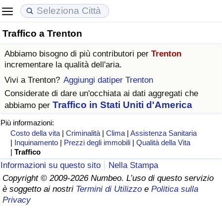
Traffico a Trenton
Costo della vita
Prezzi degli immobili
Qualità della Vita
Abbiamo bisogno di più contributori per
Trenton
Indice Del Costo Della Vita (corrente)
Indice del Prezzo delle Case (Corrente)
Indice della Qualità della Vita
incrementare la qualità dell'aria.
Vivi a
Trenton
?
Aggiungi datiper Trenton
Indice Del Costo Della Vita
Indice del Prezzo delle Case
Indice della Qualità della Vita (Corrente)
Considerate di dare un'occhiata ai dati aggregati che
Traffico in Stati Uniti d'America
abbiamo per
Indice del Costo della Vita per Nazione
Indice del Prezzo delle Case per Nazione
Indice della qualità della vita per Paese
Più informazioni:
Costo della vita
|
Criminalità
|
Clima
|
Assistenza Sanitaria
ad Aqaba
Criminalità
|
Inquinamento
|
Prezzi degli immobili
|
Qualità della Vita
|
Traffico
Indice del Tasso di Criminalità (Corrente)
Informazioni su questo sito
Nella Stampa
Copyright © 2009-2026 Numbeo. L’uso di questo servizio
è soggetto ai nostri
Termini di Utilizzo
e
Politica sulla
Indice della Criminalità
Privacy
Indice di criminalità per paese