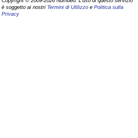
Copyright © 2009-2026 Numbeo. L’uso di questo servizio
è soggetto ai nostri
Termini di Utilizzo
e
Politica sulla
Assistenza Sanitaria
Privacy
Indice dell’Assistenza Sanitaria (Corrente)
Indice dell’Assistenza Sanitaria
Indice dell’Assistenza Sanitaria per
Nazione
Inquinamento
Indice dell’Inquinamento (Corrente)
Indice di inquinamento
Indice dell’Inquinamento per Nazione