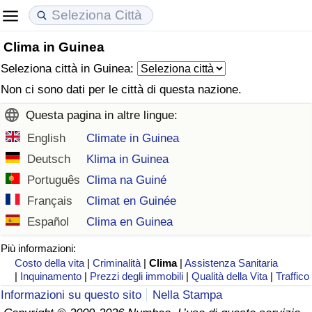
Clima in Guinea
Costo della vita
Prezzi degli immobili
Qualità della Vita
Seleziona città in Guinea:
Indice Del Costo Della Vita (corrente)
Indice del Prezzo delle Case (Corrente)
Indice della Qualità della Vita
Non ci sono dati per le città di questa nazione.
Questa pagina in altre lingue:
Indice Del Costo Della Vita
Indice del Prezzo delle Case
Indice della Qualità della Vita (Corrente)
English
Climate in Guinea
Indice del Costo della Vita per Nazione
Indice del Prezzo delle Case per Nazione
Indice della qualità della vita per Paese
Deutsch
Klima in Guinea
Português
Clima na Guiné
ad Aqaba
Criminalità
Français
Climat en Guinée
Español
Clima en Guinea
Indice del Tasso di Criminalità (Corrente)
Più informazioni:
Costo della vita
|
Criminalità
|
Clima
|
Assistenza Sanitaria
Indice della Criminalità
|
Inquinamento
|
Prezzi degli immobili
|
Qualità della Vita
|
Traffico
Informazioni su questo sito
Nella Stampa
Indice di criminalità per paese