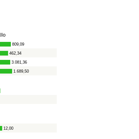
llo
809,09
-
462,34
3.081,36
1.689,50
12,00