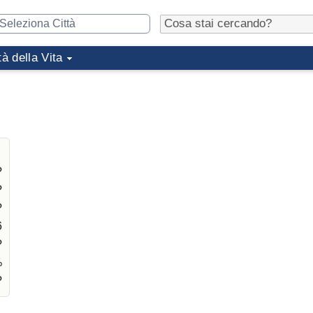
tà della Vita
?
?
?
6
?
%
?