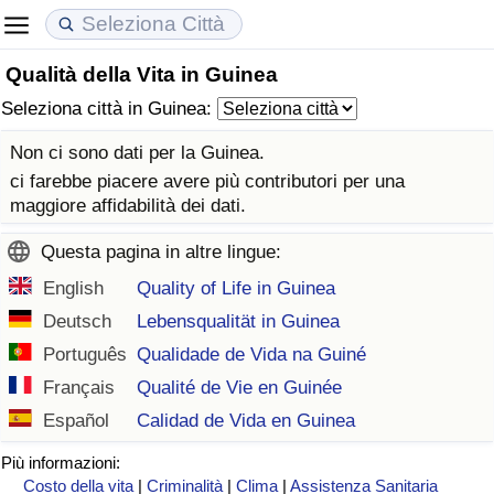
Qualità della Vita in Guinea
Costo della vita
Prezzi degli immobili
Qualità della Vita
Seleziona città in Guinea:
Indice Del Costo Della Vita (corrente)
Indice del Prezzo delle Case (Corrente)
Indice della Qualità della Vita
Non ci sono dati per la Guinea.
ci farebbe piacere avere più contributori per una
Indice Del Costo Della Vita
Indice del Prezzo delle Case
Indice della Qualità della Vita (Corrente)
maggiore affidabilità dei dati.
Questa pagina in altre lingue:
Indice del Costo della Vita per Nazione
Indice del Prezzo delle Case per Nazione
Indice della qualità della vita per Paese
English
Quality of Life in Guinea
ad Aqaba
Criminalità
Deutsch
Lebensqualität in Guinea
Português
Qualidade de Vida na Guiné
Indice del Tasso di Criminalità (Corrente)
Français
Qualité de Vie en Guinée
Español
Calidad de Vida en Guinea
Indice della Criminalità
Più informazioni:
Indice di criminalità per paese
Costo della vita
|
Criminalità
|
Clima
|
Assistenza Sanitaria