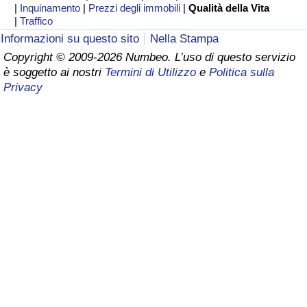
|
Inquinamento
|
Prezzi degli immobili
|
Qualità della Vita
|
Traffico
Assistenza Sanitaria
Informazioni su questo sito
Nella Stampa
Copyright © 2009-2026 Numbeo. L’uso di questo servizio
Indice dell’Assistenza Sanitaria (Corrente)
è soggetto ai nostri
Termini di Utilizzo
e
Politica sulla
Privacy
Indice dell’Assistenza Sanitaria
Indice dell’Assistenza Sanitaria per
Nazione
Inquinamento
Indice dell’Inquinamento (Corrente)
Indice di inquinamento
Indice dell’Inquinamento per Nazione