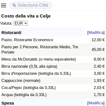
Costo della vita a Celje
Costo della vita
Prezzi degli immobili
Qualità della Vita
Valuta:
Indice Del Costo Della Vita (corrente)
Indice del Prezzo delle Case (Corrente)
Indice della Qualità della Vita
Ristoranti
[
Modifica
]
Pasto, Ristorante Economico
12,00 €
Indice Del Costo Della Vita
Indice del Prezzo delle Case
Indice della Qualità della Vita (Corrente)
Pasto per 2 Persone, Ristorante Medio, Tre
45,00 €
Portate
Indice del Costo della Vita per Nazione
Indice del Prezzo delle Case per Nazione
Indice della qualità della vita per Paese
Menu da McDonalds (o menu equivalente)
8,00 €
ad Aqaba
Criminalità
Birra nazionale (0,5L alla spina)
2,40 €
Birra d'Importazione (bottiglia da 0,33L)
3,00 €
Indice del Tasso di Criminalità (Corrente)
Cappuccino (normale)
1,93 €
Coca/Pepsi (bottiglia da 0,33L)
2,03 €
Indice della Criminalità
Acqua (bottiglia da 0,33L)
1,70 €
Indice di criminalità per paese
Spesa
[
Modifica
]