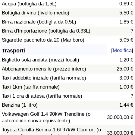
Acqua (bottiglia da 1,5L)
0,69 €
Traffico
Bottiglia di vino (livello medio)
5,50 €
Indice del Traffico
Birra nazionale (bottiglia da 0,5L)
1,85 €
Birra d'Importazione (bottiglia da 0,33L)
?
Indice del traffico (Corrente)
Sigarette pacchetto da 20 (Marlboro)
5,05 €
Trasporti
[
Modifica
]
Indice del traffico per Nazione
Biglietto sola andata (mezzi locali)
1,20 €
Abbonamento mensile (prezzo intero)
25,00 €
Taxi addebito iniziale (tariffa normale)
3,00 €
Taxi 1km (tariffa normale)
1,00 €
Taxi 1 ora di attesa (tariffa normale)
?
Benzina (1 litro)
1,44 €
Volkswagen Golf 1.4 90kW Trendline (o
30.000,00 €
automobile nuova equivalente)
Toyota Corolla Berlina 1.6l 97kW Comfort (o
33.000,00 €