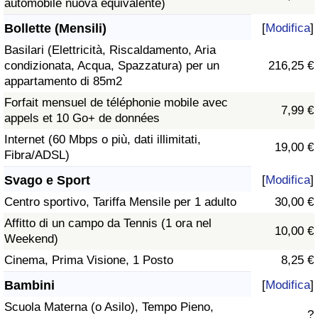
automobile nuova equivalente)
Bollette (Mensili)
[
Modifica
]
Basilari (Elettricità, Riscaldamento, Aria
condizionata, Acqua, Spazzatura) per un
216,25 €
appartamento di 85m2
Forfait mensuel de téléphonie mobile avec
7,99 €
appels et 10 Go+ de données
Internet (60 Mbps o più, dati illimitati,
19,00 €
Fibra/ADSL)
Svago e Sport
[
Modifica
]
Centro sportivo, Tariffa Mensile per 1 adulto
30,00 €
Affitto di un campo da Tennis (1 ora nel
10,00 €
Weekend)
Cinema, Prima Visione, 1 Posto
8,25 €
Bambini
[
Modifica
]
Scuola Materna (o Asilo), Tempo Pieno,
?