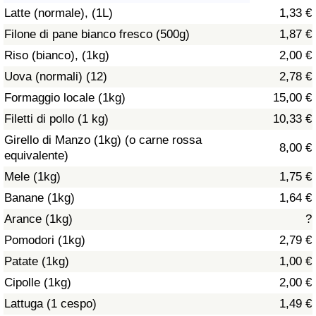
Latte (normale), (1L)
1,33 €
Assistenza Sanitaria
Filone di pane bianco fresco (500g)
1,87 €
Riso (bianco), (1kg)
2,00 €
Indice dell’Assistenza Sanitaria (Corrente)
Uova (normali) (12)
2,78 €
Indice dell’Assistenza Sanitaria
Formaggio locale (1kg)
15,00 €
Filetti di pollo (1 kg)
10,33 €
Indice dell’Assistenza Sanitaria per
Girello di Manzo (1kg) (o carne rossa
8,00 €
Nazione
equivalente)
Mele (1kg)
1,75 €
Inquinamento
Banane (1kg)
1,64 €
Arance (1kg)
?
Indice dell’Inquinamento (Corrente)
Pomodori (1kg)
2,79 €
Indice di inquinamento
Patate (1kg)
1,00 €
Cipolle (1kg)
2,00 €
Indice dell’Inquinamento per Nazione
Lattuga (1 cespo)
1,49 €