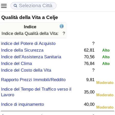
Qualità della Vita a Celje
Costo della vita
Prezzi degli immobili
Qualità della Vita
Indice
Indice Del Costo Della Vita (corrente)
Indice del Prezzo delle Case (Corrente)
Indice della Qualità della Vita
Indice della Qualità della Vita:
?
indice del Potere di Acquisto
?
Indice Del Costo Della Vita
Indice del Prezzo delle Case
Indice della Qualità della Vita (Corrente)
Indice della Sicurezza
62,81
Alto
Indice dell’Assistenza Sanitaria
70,56
Alto
Indice del Costo della Vita per Nazione
Indice del Prezzo delle Case per Nazione
Indice della qualità della vita per Paese
Indice del Clima
76,84
Alto
Indice del Costo della Vita
?
ad Aqaba
Criminalità
Rapporto Prezzi Immobili/Reddito
9,81
Moderato
Indice del Tasso di Criminalità (Corrente)
Indice del Tempo del Traffico verso il
35,00
Lavoro
Moderato
Indice della Criminalità
Indice di inquinamento
40,00
Moderato
Indice di criminalità per paese