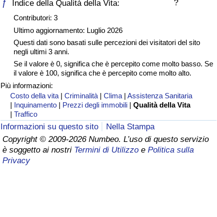
ƒ
?
Indice della Qualità della Vita:
Assistenza Sanitaria
Contributori: 3
Ultimo aggiornamento: Luglio 2026
Indice dell’Assistenza Sanitaria (Corrente)
Questi dati sono basati sulle percezioni dei visitatori del sito
negli ultimi 3 anni.
Se il valore è 0, significa che è percepito come molto basso. Se
Indice dell’Assistenza Sanitaria
il valore è 100, significa che è percepito come molto alto.
Più informazioni:
Indice dell’Assistenza Sanitaria per
Costo della vita
|
Criminalità
|
Clima
|
Assistenza Sanitaria
Nazione
|
Inquinamento
|
Prezzi degli immobili
|
Qualità della Vita
|
Traffico
Informazioni su questo sito
Nella Stampa
Inquinamento
Copyright © 2009-2026 Numbeo. L’uso di questo servizio
è soggetto ai nostri
Termini di Utilizzo
e
Politica sulla
Indice dell’Inquinamento (Corrente)
Privacy
Indice di inquinamento
Indice dell’Inquinamento per Nazione